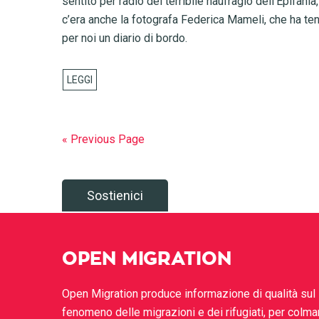
sentito per radio del terribile naufragio dell’Epifania,
c’era anche la fotografa Federica Mameli, che ha te
per noi un diario di bordo.
« Previous Page
Sostienici
OPEN MIGRATION
Open Migration produce informazione di qualità sul
fenomeno delle migrazioni e dei rifugiati, per colma