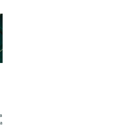
la
ha