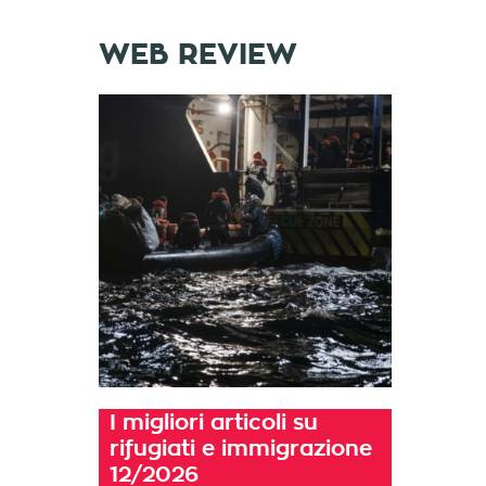
WEB REVIEW
I migliori articoli su
rifugiati e immigrazione
12/2026