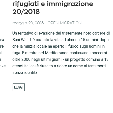
rifugiati e immigrazione
20/2018
-
maggio 29, 2018
OPEN MIGRATION
Un tentativo di evasione dal tristemente noto carcere di
arà
Bani Walid, è costato la vita ad almeno 15 uomini, dopo
ere
che la milizia locale ha aperto il fuoco sugli uomini in
al
fuga. E mentre nel Mediterraneo continuano i soccorsi -
i
oltre 2000 negli ultimi giorni - un progetto comune a 13
nave
atenei italiani è riuscito a ridare un nome ai tanti morti
senza identità.