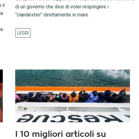
 il
di un governo che dice di voler respingere i
na
“clandestini” direttamente in mare.
e.
I 10 migliori articoli su