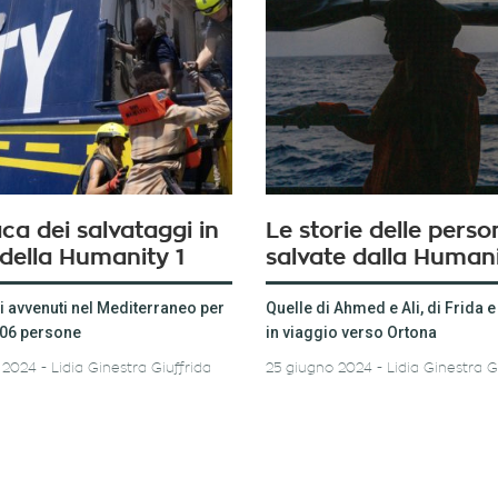
ca dei salvataggi in
Le storie delle perso
della Humanity 1
salvate dalla Humani
i avvenuti nel Mediterraneo per
Quelle di Ahmed e Ali, di Frida e
106 persone
in viaggio verso Ortona
 2024
Lidia Ginestra Giuffrida
25 giugno 2024
Lidia Ginestra G