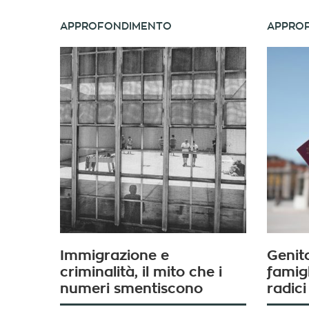
APPROFONDIMENTO
APPRO
Immigrazione e
Genito
criminalità, il mito che i
famigl
numeri smentiscono
radici