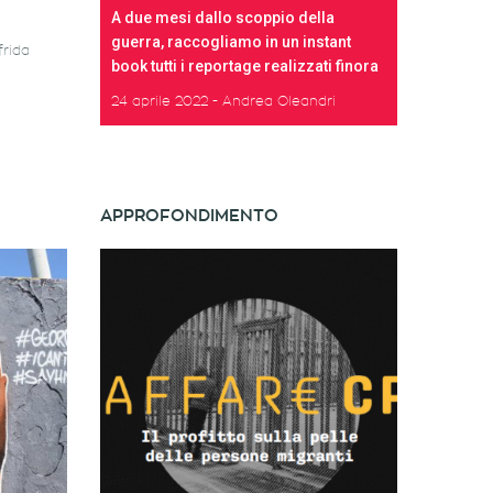
A due mesi dallo scoppio della
guerra, raccogliamo in un instant
frida
book tutti i reportage realizzati finora
24 aprile 2022
Andrea Oleandri
APPROFONDIMENTO