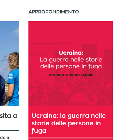
APPROFONDIMENTO
sita a
Ucraina: la guerra nelle
storie delle persone in
fuga
ndo a