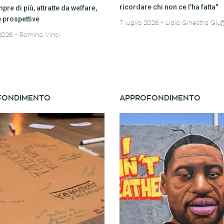
ricordare chi non ce l'ha fatta"
re di più, attratte da welfare,
e prospettive
7 luglio 2026
Lidia Ginestra Giuf
 2026
Romina Vinci
FONDIMENTO
APPROFONDIMENTO