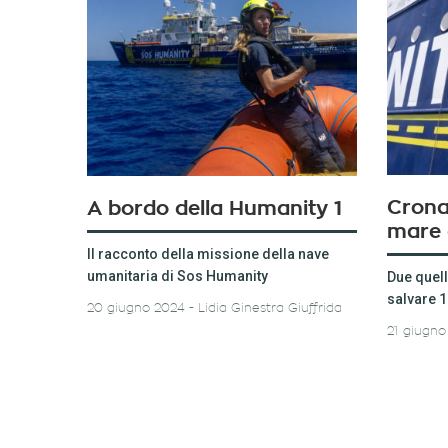
Crona
A bordo della Humanity 1
mare 
Il racconto della missione della nave
umanitaria di Sos Humanity
Due quell
salvare 
20 giugno 2024
Lidia Ginestra Giuffrida
21 giugno