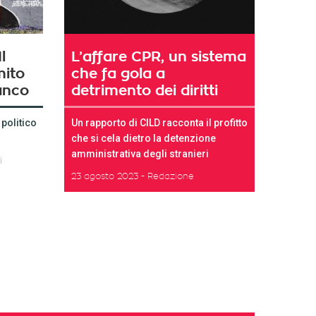
l
L’affare CPR, un sistema
mito
che fa gola a
anco
detrimento dei diritti
 politico
Un rapporto di CILD racconta il profitto
che si cela dietro la detenzione
amministrativa degli stranieri
i
23 agosto 2023
Redazione