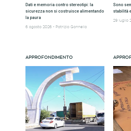
Dati e memoria contro stereotipi: la
Sono semp
sicurezza non si costruisce alimentando
stabilità 
la paura
29 luglio
6 agosto 2026
Patrizio Gonnella
APPROFONDIMENTO
APPRO