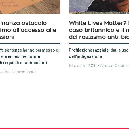
dinanza ostacolo
White Lives Matter? I
ttimo all’accesso alle
caso britannico e il 
sioni
del razzismo anti-bi
nti sentenze hanno permesso di
Profilazione razziale, dati e uso
re le ennesime norme
dell'indignazione
i requisiti discriminatori
10 giugno 2026
Andrea Oleandr
 2026
Daniela Ionita