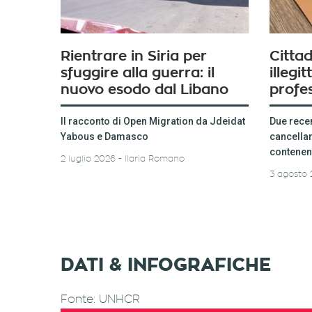
Rientrare in Siria per
Citta
sfuggire alla guerra: il
illegi
nuovo esodo dal Libano
profes
Il racconto di Open Migration da Jdeidat
Due rece
Yabous e Damasco
cancella
contenent
2 luglio 2026
Ilaria Romano
3 agosto
DATI & INFOGRAFICHE
Fonte: UNHCR