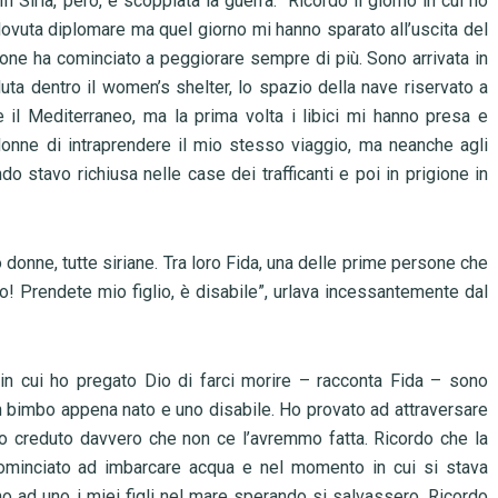
 In Siria, però, è scoppiata la guerra. “Ricordo il giorno in cui ho
dovuta diplomare ma quel giorno mi hanno sparato all’uscita del
zione ha cominciato a peggiorare sempre di più. Sono arrivata in
uta dentro il women’s shelter, lo spazio della nave riservato a
 il Mediterraneo, ma la prima volta i libici mi hanno presa e
 donne di intraprendere il mio stesso viaggio, ma neanche agli
o stavo richiusa nelle case dei trafficanti e poi in prigione in
 donne, tutte siriane. Tra loro Fida, una delle prime persone che
io! Prendete mio figlio, è disabile”, urlava incessantemente dal
 cui ho pregato Dio di farci morire – racconta Fida – sono
 un bimbo appena nato e uno disabile. Ho provato ad attraversare
 ho creduto davvero che non ce l’avremmo fatta. Ricordo che la
ominciato ad imbarcare acqua e nel momento in cui si stava
o ad uno i miei figli nel mare sperando si salvassero. Ricordo