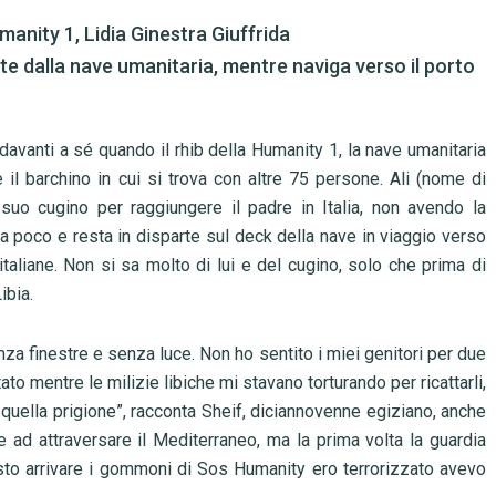
umanity 1, Lidia Ginestra Giuffrida
ate dalla nave umanitaria, mentre naviga verso il porto
 davanti a sé quando il rhib della Humanity 1, la nave umanitaria
 il barchino in cui si trova con altre 75 persone. Ali (nome di
 suo cugino per raggiungere il padre in Italia, non avendo la
arla poco e resta in disparte sul deck della nave in viaggio verso
italiane. Non si sa molto di lui e del cugino, solo che prima di
ibia.
nza finestre e senza luce. Non ho sentito i miei genitori per due
ato mentre le milizie libiche mi stavano torturando per ricattarli,
da quella prigione”, racconta Sheif, diciannovenne egiziano, anche
e ad attraversare il Mediterraneo, ma la prima volta la guardia
 visto arrivare i gommoni di Sos Humanity ero terrorizzato avevo