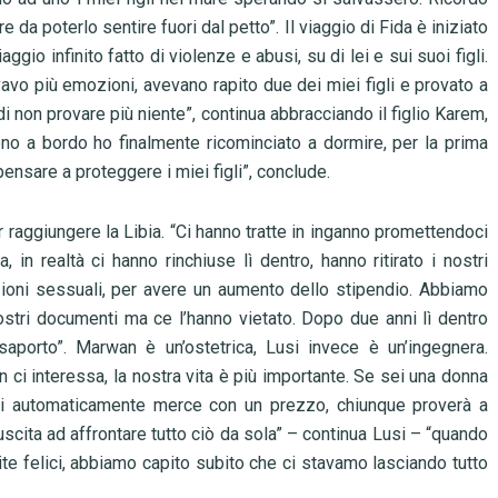
re da poterlo sentire fuori dal petto”. Il viaggio di Fida è iniziato
iaggio infinito fatto di violenze e abusi, su di lei e sui suoi figli.
avo più emozioni, avevano rapito due dei miei figli e provato a
i non provare più niente”, continua abbracciando il figlio Karem,
no a bordo ho finalmente ricominciato a dormire, per la prima
sare a proteggere i miei figli”, conclude.
 raggiungere la Libia. “Ci hanno tratte in inganno promettendoci
 in realtà ci hanno rinchiuse lì dentro, hanno ritirato i nostri
ioni sessuali, per avere un aumento dello stipendio. Abbiamo
nostri documenti ma ce l’hanno vietato. Dopo due anni lì dentro
porto”. Marwan è un’ostetrica, Lusi invece è un’ingegnera.
n ci interessa, la nostra vita è più importante. Se sei una donna
enti automaticamente merce con un prezzo, chiunque proverà a
scita ad affrontare tutto ciò da sola” – continua Lusi – “quando
ite felici, abbiamo capito subito che ci stavamo lasciando tutto