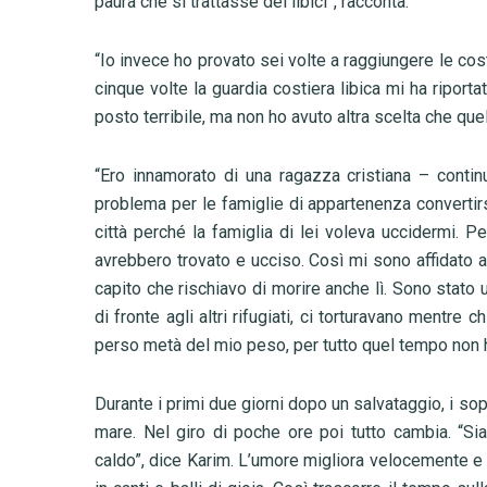
paura che si trattasse dei libici”, racconta.
“
Io invece ho provato sei volte a raggiungere le cos
cinque volte la guardia costiera libica mi ha riportat
posto terribile, ma non ho avuto altra scelta che quell
“
Ero innamorato di una ragazza cristiana – contin
problema per le famiglie di appartenenza convertirsi
città perché la famiglia di lei voleva uccidermi. 
avrebbero trovato e ucciso. Così mi sono affidato ai
capito che rischiavo di morire anche lì. Sono stato 
di fronte agli altri rifugiati, ci torturavano mentre 
perso metà del mio peso, per tutto quel tempo non ho
Durante i primi due giorni dopo un salvataggio, i s
mare. Nel giro di poche ore poi tutto cambia. “Sia
caldo”, dice Karim. L’umore migliora velocemente e 