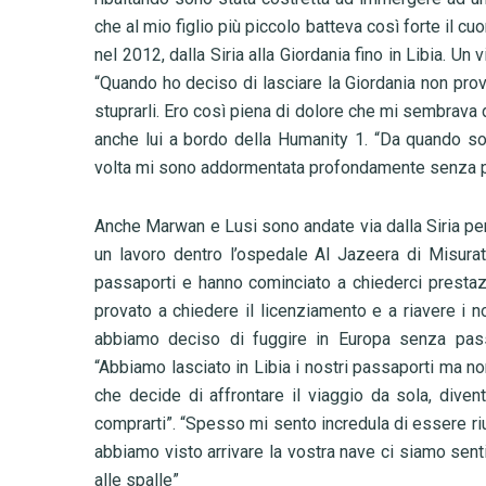
che al mio figlio più piccolo batteva così forte il cuo
nel 2012, dalla Siria alla Giordania fino in Libia. Un v
“Quando ho deciso di lasciare la Giordania non prov
stuprarli. Ero così piena di dolore che mi sembrava d
anche lui a bordo della Humanity 1. “Da quando so
volta mi sono addormentata profondamente senza pen
Anche Marwan e Lusi sono andate via dalla Siria per
un lavoro dentro l’ospedale Al Jazeera di Misurata,
passaporti e hanno cominciato a chiederci prestaz
provato a chiedere il licenziamento e a riavere i 
abbiamo deciso di fuggire in Europa senza passa
“Abbiamo lasciato in Libia i nostri passaporti ma no
che decide di affrontare il viaggio da sola, div
comprarti”. “Spesso mi sento incredula di essere riu
abbiamo visto arrivare la vostra nave ci siamo sent
alle spalle”