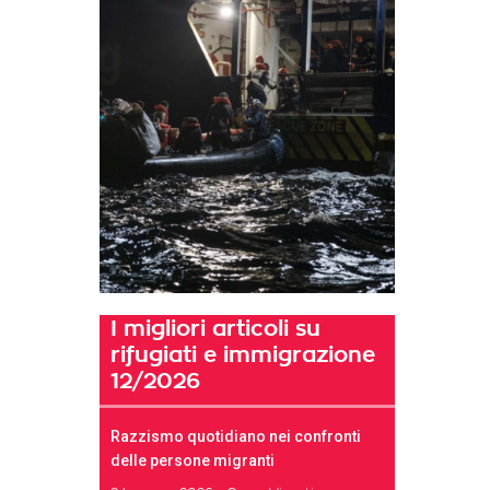
I migliori articoli su
rifugiati e immigrazione
12/2026
Razzismo quotidiano nei confronti
delle persone migranti
t