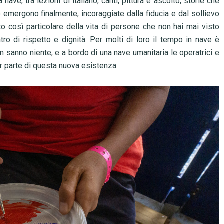
a nave, tra lezioni di italiano, canti, pittura e ascolto, storie che
mergono finalmente, incoraggiate dalla fiducia e dal sollievo
to così particolare della vita di persone che non hai mai visto
tro di rispetto e dignità. Per molti di loro il tempo in nave è
non sanno niente, e a bordo di una nave umanitaria le operatrici e
r parte di questa nuova esistenza.