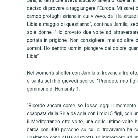
Siria, la terra che aveva lasciato all’età di due anni.
deciso di provare a raggiungere l’Europa. Mi sarei 
campo profughi siriano in cui vivevo, da lì la situa
Libia a maggio di quest’anno”, continua Jamila, sed
sole donne. ”Ho provato due volte ad attraversare
portata in prigione. Non consiglierei mai ad altre
uomini. Ho sentito uomini piangere dal dolore quand
Libia”.
Nel women’s shelter con Jamila si trovano altre otto
è salita sul rhib giovedì scorso. “Prendete mio figl
gommone di Humanity 1.
“
Ricordo ancora come se fosse oggi il momento in
scappata dalla Siria da sola con i miei 5 figli, con
il Mediterraneo otto volte, una delle ultime volte
barca con 400 persone su cui ci trovavamo ha c
ribaltando sono stata costretta ad immergere ad un