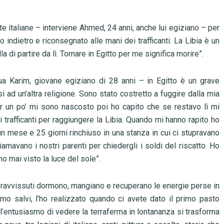
te italiane – interviene Ahmed, 24 anni, anche lui egiziano – per
o indietro e riconsegnato alle mani dei trafficanti. La Libia è un
a di partire da lì. Tornare in Egitto per me significa morire”.
ua Karim, giovane egiziano di 28 anni – in Egitto è un grave
 ad un’altra religione. Sono stato costretto a fuggire dalla mia
Per un po’ mi sono nascosto poi ho capito che se restavo lì mi
 trafficanti per raggiungere la Libia. Quando mi hanno rapito ho
un mese e 25 giorni rinchiuso in una stanza in cui ci stupravano
chiamavano i nostri parenti per chiedergli i soldi del riscatto. Ho
 mai visto la luce del sole”.
opravvissuti dormono, mangiano e recuperano le energie perse in
mo salvi, l’ho realizzato quando ci avete dato il primo pasto
l’entusiasmo di vedere la terraferma in lontananza si trasforma