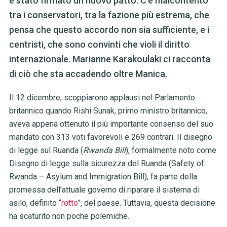
è stato firmato un nuovo patto. C'è malcontento
tra i conservatori, tra la fazione più estrema, che
pensa che questo accordo non sia sufficiente, e i
centristi, che sono convinti che violi il diritto
internazionale. Marianne Karakoulaki ci racconta
di ciò che sta accadendo oltre Manica.
Il 12 dicembre, scoppiarono applausi nel Parlamento
britannico quando Rishi Sunak, primo ministro britannico,
aveva appena ottenuto il più importante consenso del suo
mandato con 313 voti favorevoli e 269 contrari. Il disegno
di legge sul Ruanda (
Rwanda Bill
), formalmente noto come
Disegno di legge sulla sicurezza del Ruanda (Safety of
Rwanda – Asylum and Immigration Bill), fa parte della
promessa dell’attuale governo di riparare il sistema di
asilo, definito “
rotto
”, del paese. Tuttavia, questa decisione
ha scaturito non poche polemiche.