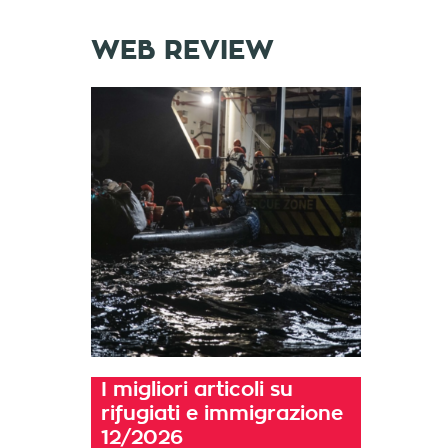
WEB REVIEW
I migliori articoli su
rifugiati e immigrazione
12/2026