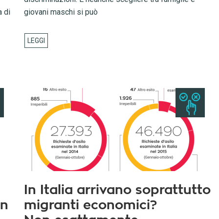
a di
giovani maschi si può
In Italia arrivano soprattutto
in
migranti economici?