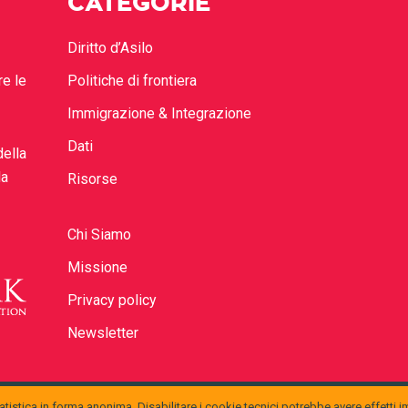
CATEGORIE
Diritto d’Asilo
re le
Politiche di frontiera
Immigrazione & Integrazione
Dati
della
la
Risorse
Chi Siamo
Missione
Privacy policy
Newsletter
tistica in forma anonima. Disabilitare i cookie tecnici potrebbe avere effetti i