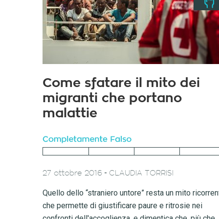
Come sfatare il mito dei
migranti che portano
malattie
-
27 ottobre 2016
CLAUDIA TORRISI
Quello dello “straniero untore” resta un mito ricorren
che permette di giustificare paure e ritrosie nei
confronti dell'accoglienza, e dimentica che, più che