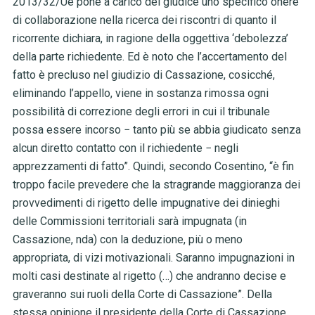
2013/32/Ue pone a carico del giudice uno specifico onere
di collaborazione nella ricerca dei riscontri di quanto il
ricorrente dichiara, in ragione della oggettiva ‘debolezza’
della parte richiedente. Ed è noto che l’accertamento del
fatto è precluso nel giudizio di Cassazione, cosicché,
eliminando l’appello, viene in sostanza rimossa ogni
possibilità di correzione degli errori in cui il tribunale
possa essere incorso − tanto più se abbia giudicato senza
alcun diretto contatto con il richiedente − negli
apprezzamenti di fatto”. Quindi, secondo Cosentino, “è fin
troppo facile prevedere che la stragrande maggioranza dei
provvedimenti di rigetto delle impugnative dei dinieghi
delle Commissioni territoriali sarà impugnata (in
Cassazione, nda) con la deduzione, più o meno
appropriata, di vizi motivazionali. Saranno impugnazioni in
molti casi destinate al rigetto (…) che andranno decise e
graveranno sui ruoli della Corte di Cassazione”. Della
stessa opinione il presidente della Corte di Cassazione,