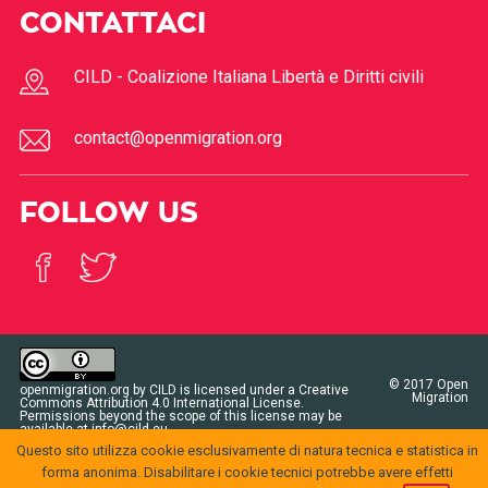
CONTATTACI
CILD - Coalizione Italiana Libertà e Diritti civili
contact@openmigration.org
FOLLOW US
© 2017
Open
openmigration.org
by
CILD
is licensed under a
Creative
Migration
Commons Attribution 4.0 International License
.
Permissions beyond the scope of this license may be
available at
info@cild.eu
Questo sito utilizza cookie esclusivamente di natura tecnica e statistica in
forma anonima. Disabilitare i cookie tecnici potrebbe avere effetti