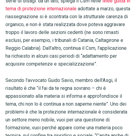
serie di disagi: da un lato, spiega il Csm nelle
linee guida in
tema di protezione internazionale
adottate a marzo, questa
riassegnazione si è scontrata con la strutturale carenza di
organico, e non è stata realizzata dove poteva aggravare
troppo il lavoro delle sezioni cedenti (ne sono rimasti
esclusi, per esempio, i tribunali di Catania, Caltagirone e
Reggio Calabria). Dall’altro, continua il Csm, l’applicazione
ha richiesto in alcuni casi periodi di “adattamento per
acquisire competenze e specializzazione”.
Secondo l’avvocato Guido Savio, membro dell’Asgi, il
risultato è che “il fai da te regna sovrano – chi è
appassionato alla materia si informa e approfondisce il
tema, chi non lo è continua a non saperne niente”. Uno dei
problemi è che la protezione internazionale è considerata
un settore meno nobile, vuoi per una questione di
formazione, vuoi perché appare come una materia poco
tecnica, sul confine tra giuridico e sociale. “Capita anche di