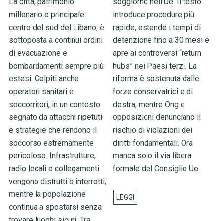
La città, patrimonio
soggiorno nell’Ue. Il testo
millenario e principale
introduce procedure più
centro del sud del Libano, è
rapide, estende i tempi di
sottoposta a continui ordini
detenzione fino a 30 mesi e
di evacuazione e
apre ai controversi “return
bombardamenti sempre più
hubs” nei Paesi terzi. La
estesi. Colpiti anche
riforma è sostenuta dalle
operatori sanitari e
forze conservatrici e di
soccorritori, in un contesto
destra, mentre Ong e
segnato da attacchi ripetuti
opposizioni denunciano il
e strategie che rendono il
rischio di violazioni dei
soccorso estremamente
diritti fondamentali. Ora
pericoloso. Infrastrutture,
manca solo il via libera
radio locali e collegamenti
formale del Consiglio Ue.
vengono distrutti o interrotti,
mentre la popolazione
continua a spostarsi senza
trovare luoghi sicuri. Tra