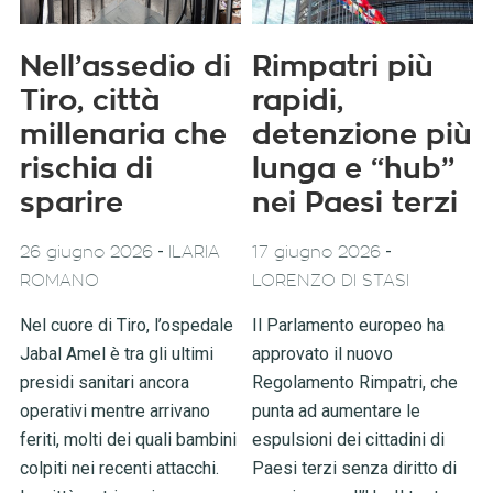
Nell’assedio di
Rimpatri più
Tiro, città
rapidi,
millenaria che
detenzione più
rischia di
lunga e “hub”
sparire
nei Paesi terzi
-
-
26 giugno 2026
ILARIA
17 giugno 2026
ROMANO
LORENZO DI STASI
Nel cuore di Tiro, l’ospedale
Il Parlamento europeo ha
Jabal Amel è tra gli ultimi
approvato il nuovo
presidi sanitari ancora
Regolamento Rimpatri, che
operativi mentre arrivano
punta ad aumentare le
feriti, molti dei quali bambini
espulsioni dei cittadini di
colpiti nei recenti attacchi.
Paesi terzi senza diritto di