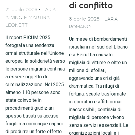
di conflitto
-
21 aprile 2026
ILARIA
ALVINO E MARTINA
-
8 aprile 2026
ILARIA
LEONETTI
ROMANO
Il report PICUM 2025
Un mese di bombardamenti
fotografa una tendenza
israeliani nel sud del Libano
ormai strutturale nell’Unione
e a Beirut ha causato
europea: la solidarietà verso
migliaia di vittime e oltre un
le persone migranti continua
milione di sfollati,
a essere oggetto di
aggravando una crisi già
criminalizzazione. Nel 2025
drammatica. Tra rifugi di
almeno 110 persone sono
fortuna, scuole trasformate
state coinvolte in
in dormitori e affitti ormai
procedimenti giudiziari,
inaccessibili, centinaia di
spesso basati su accuse
migliaia di persone vivono
fragili ma comunque capaci
senza servizi essenziali. Le
di produrre un forte effetto
organizzazioni locali e i