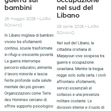
guerra sui
occupazione
bambini
nel sud del
Libano
-
26 maggio 2026
ILARIA
ROMANO
-
29 aprile 2026
ILARIA
ROMANO
In Libano migliaia di bambini
vivono tra sfollamenti
Nel sud del Libano, la
continui, scuole trasformate
cittadina cristiana di
in rifugi e crescente povertà.
Marjayoun vive sospesa tra
La guerra interrompe
guerra e occupazione
percorsi educativi, alimenta
israeliana. Mentre la tregua
il lavoro minorile e lascia
regge solo sulla carta, i civili
ferite profonde sulla salute
affrontano sfollamenti,
mentale dei più giovani.
servizi essenziali al
Organizzazioni come Terre
collasso e una presenza
des Hommes cercano di
militare costante. Le
offrire supporto psicologico
divisioni interne e il ruolo di