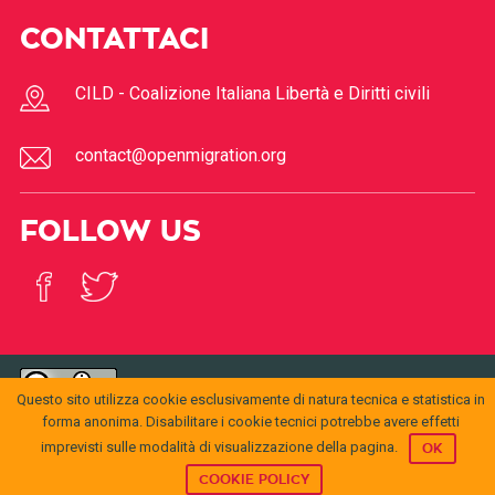
CONTATTACI
CILD - Coalizione Italiana Libertà e Diritti civili
contact@openmigration.org
FOLLOW US
Questo sito utilizza cookie esclusivamente di natura tecnica e statistica in
© 2017
Open
openmigration.org
by
CILD
is licensed under a
Creative
Migration
forma anonima. Disabilitare i cookie tecnici potrebbe avere effetti
Commons Attribution 4.0 International License
.
Permissions beyond the scope of this license may be
imprevisti sulle modalità di visualizzazione della pagina.
OK
available at
info@cild.eu
COOKIE POLICY