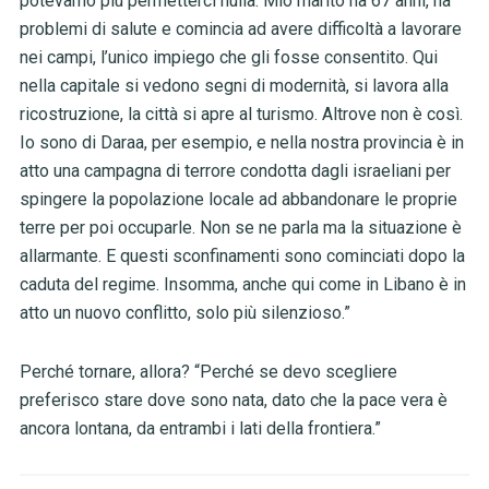
potevamo più permetterci nulla. Mio marito ha 67 anni, ha
problemi di salute e comincia ad avere difficoltà a lavorare
nei campi, l’unico impiego che gli fosse consentito. Qui
nella capitale si vedono segni di modernità, si lavora alla
ricostruzione, la città si apre al turismo. Altrove non è così.
Io sono di Daraa, per esempio, e nella nostra provincia è in
atto una campagna di terrore condotta dagli israeliani per
spingere la popolazione locale ad abbandonare le proprie
terre per poi occuparle. Non se ne parla ma la situazione è
allarmante. E questi sconfinamenti sono cominciati dopo la
caduta del regime. Insomma, anche qui come in Libano è in
atto un nuovo conflitto, solo più silenzioso.”
Perché tornare, allora? “Perché se devo scegliere
preferisco stare dove sono nata, dato che la pace vera è
ancora lontana, da entrambi i lati della frontiera.”