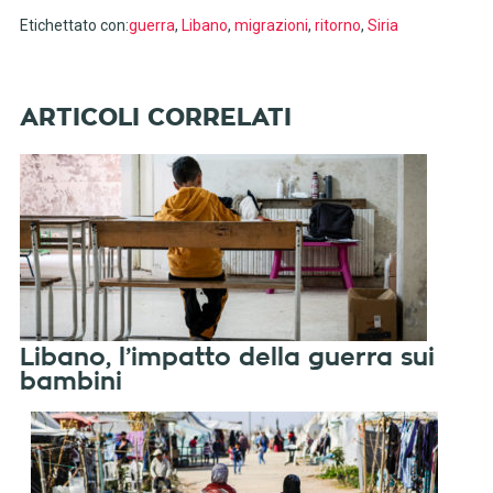
Etichettato con:
guerra
,
Libano
,
migrazioni
,
ritorno
,
Siria
Libano, l’impatto della guerra sui
bambini