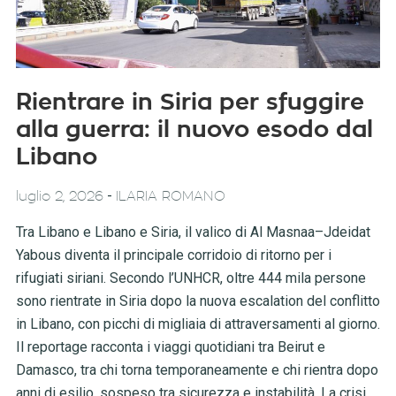
Rientrare in Siria per sfuggire
alla guerra: il nuovo esodo dal
Libano
-
luglio 2, 2026
ILARIA ROMANO
Tra Libano e Libano e Siria, il valico di Al Masnaa–Jdeidat
Yabous diventa il principale corridoio di ritorno per i
rifugiati siriani. Secondo l’UNHCR, oltre 444 mila persone
sono rientrate in Siria dopo la nuova escalation del conflitto
in Libano, con picchi di migliaia di attraversamenti al giorno.
Il reportage racconta i viaggi quotidiani tra Beirut e
Damasco, tra chi torna temporaneamente e chi rientra dopo
anni di esilio, sospeso tra sicurezza e instabilità. La crisi