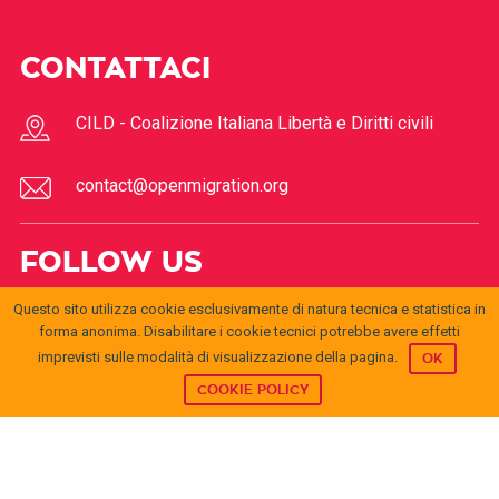
CONTATTACI
CILD - Coalizione Italiana Libertà e Diritti civili
contact@openmigration.org
FOLLOW US
Questo sito utilizza cookie esclusivamente di natura tecnica e statistica in
forma anonima. Disabilitare i cookie tecnici potrebbe avere effetti
imprevisti sulle modalità di visualizzazione della pagina.
OK
COOKIE POLICY
© 2017
Open
openmigration.org
by
CILD
is licensed under a
Creative
Migration
Commons Attribution 4.0 International License
.
Permissions beyond the scope of this license may be
available at
info@cild.eu