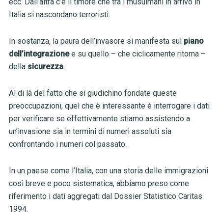
ecc. Dall’altra c’è il timore che tra i musulmani in arrivo in
Italia si nascondano terroristi.
In sostanza, la paura dell’invasore si manifesta sul
piano
dell’integrazione
e su quello – che ciclicamente ritorna –
della
sicurezza
.
Al di là del fatto che si giudichino fondate queste
preoccupazioni, quel che è interessante è interrogare i dati
per verificare se effettivamente stiamo assistendo a
un’invasione sia in termini di numeri assoluti sia
confrontando i numeri col passato.
In un paese come l’Italia, con una storia delle immigrazioni
così breve e poco sistematica, abbiamo preso come
riferimento i dati aggregati dal Dossier Statistico Caritas
1994.