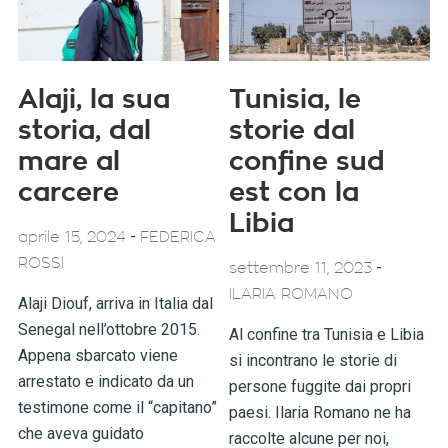
Alaji, la sua
Tunisia, le
storia, dal
storie dal
mare al
confine sud
carcere
est con la
Libia
-
aprile 15, 2024
FEDERICA
ROSSI
-
settembre 11, 2023
ILARIA ROMANO
Alaji Diouf, arriva in Italia dal
Senegal nell’ottobre 2015.
Al confine tra Tunisia e Libia
Appena sbarcato viene
si incontrano le storie di
arrestato e indicato da un
persone fuggite dai propri
testimone come il “capitano”
paesi. Ilaria Romano ne ha
che aveva guidato
raccolte alcune per noi,