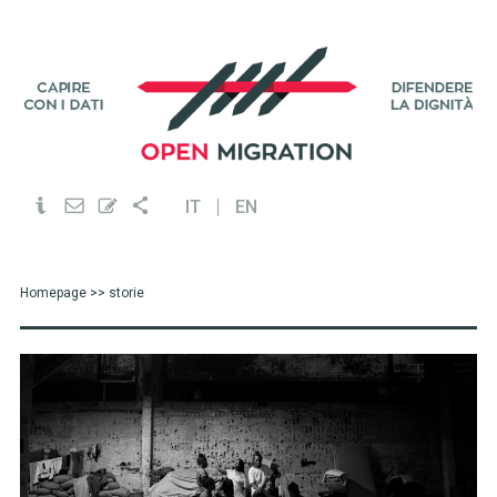
IT
EN
Homepage
>> storie