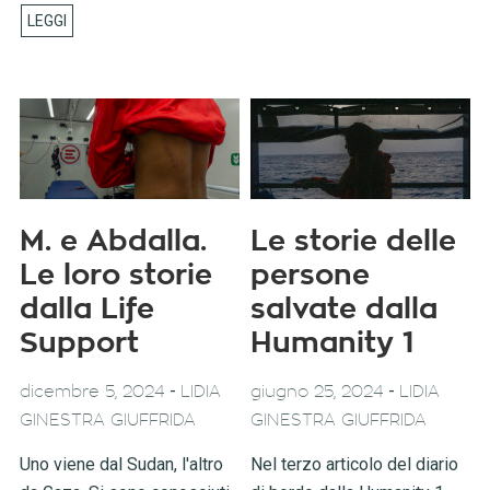
M. e Abdalla.
Le storie delle
Le loro storie
persone
dalla Life
salvate dalla
Support
Humanity 1
-
-
dicembre 5, 2024
LIDIA
giugno 25, 2024
LIDIA
GINESTRA GIUFFRIDA
GINESTRA GIUFFRIDA
Uno viene dal Sudan, l'altro
Nel terzo articolo del diario