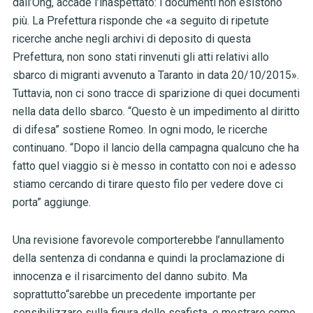
dall’Ong, accade l’inaspettato: i documenti non esistono
più. La Prefettura risponde che «a seguito di ripetute
ricerche anche negli archivi di deposito di questa
Prefettura, non sono stati rinvenuti gli atti relativi allo
sbarco di migranti avvenuto a Taranto in data 20/10/2015».
Tuttavia, non ci sono tracce di sparizione di quei documenti
nella data dello sbarco.
“Questo è un impedimento al diritto
di difesa” sostiene Romeo. In ogni modo, le ricerche
continuano. “Dopo il lancio della campagna qualcuno che ha
fatto quel viaggio si è messo in contatto con noi e adesso
stiamo cercando di tirare questo filo per vedere dove ci
porta” aggiunge.
Una revisione favorevole comporterebbe l’annullamento
della sentenza di condanna e quindi la proclamazione di
innocenza e il risarcimento del danno subito. Ma
soprattutto“sarebbe un precedente importante per
sensibilizzare sulla figura dello scafista, e mostrare come