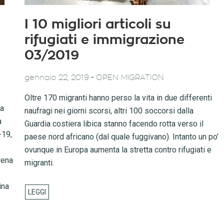
I 10 migliori articoli su
rifugiati e immigrazione
03/2019
-
gennaio 22, 2019
OPEN MIGRATION
Oltre 170 migranti hanno perso la vita in due differenti
la
naufragi nei giorni scorsi, altri 100 soccorsi dalla
a
Guardia costiera libica stanno facendo rotta verso il
-19,
paese nord africano (dal quale fuggivano). Intanto un po’
ovunque in Europa aumenta la stretta contro rifugiati e
rena
migranti.
ina