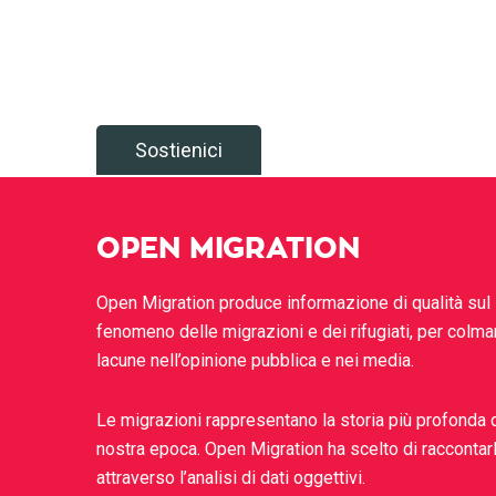
Sostienici
OPEN MIGRATION
Open Migration produce informazione di qualità sul
fenomeno delle migrazioni e dei rifugiati, per colma
lacune nell’opinione pubblica e nei media.
Le migrazioni rappresentano la storia più profonda 
nostra epoca. Open Migration ha scelto di raccontar
attraverso l’analisi di dati oggettivi.