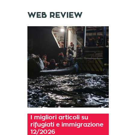
WEB REVIEW
I migliori articoli su
rifugiati e immigrazione
12/2026