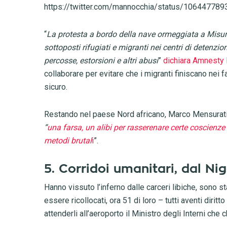
https://twitter.com/mannocchia/status/10644778
“
La protesta a bordo della nave ormeggiata a Misurat
sottoposti rifugiati e migranti nei centri di detenzio
percosse, estorsioni e altri abusi
”
dichiara Amnesty 
collaborare per evitare che i migranti finiscano nei 
sicuro.
Restando nel paese Nord africano, Marco Mensurati 
“
una farsa, un alibi per rasserenare certe coscienze 
metodi brutal
i
”.
5. Corridoi umanitari, dal Nig
Hanno vissuto l’inferno dalle carceri libiche, sono sta
essere ricollocati, ora 51 di loro – tutti aventi diritt
attenderli all’aeroporto il Ministro degli Interni che c