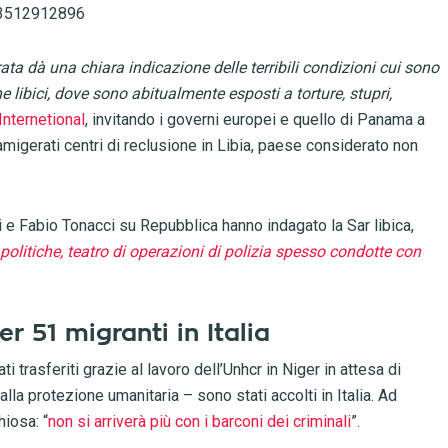
93512912896
a dà una chiara indicazione delle terribili condizioni cui sono
ne libici, dove sono abitualmente esposti a torture, stupri,
Internetional
, invitando i governi europei e quello di Panama a
famigerati centri di reclusione in Libia, paese considerato non
e Fabio Tonacci su Repubblica hanno indagato la Sar libica,
politiche, teatro di operazioni di polizia spesso condotte con
er 51 migranti in Italia
ti trasferiti grazie al lavoro dell’Unhcr in Niger in attesa di
o alla protezione umanitaria – sono stati accolti in Italia. Ad
hiosa: “
non si arriverà più con i barconi dei criminali
”.