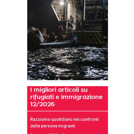
I migliori articoli su
rifugiati e immigrazione
12/2026
Razzismo quotidiano nei confronti
delle persone migranti
t