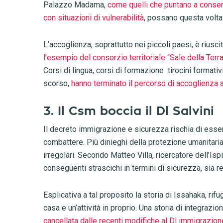
Palazzo Madama,
come quelli che puntano a consent
con situazioni di vulnerabilità
, possano questa volta
L’accoglienza, soprattutto nei piccoli paesi, è riusci
l’esempio del consorzio territoriale “Sale della Ter
Corsi di lingua, corsi di formazione tirocini formativ
scorso,
hanno terminato il percorso di accoglienza 
3. Il Csm boccia il Dl Salvini
Il decreto immigrazione e sicurezza rischia di esser
combattere. Più dinieghi della protezione umanitaria
irregolari. Secondo Matteo Villa, ricercatore dell’Isp
conseguenti strascichi in termini di sicurezza, sia r
Esplicativa a tal proposito la storia di Issahaka, rif
casa e un’attività in proprio. Una storia di integrazio
cancellata dalle recenti modifiche al Dl immigrazion