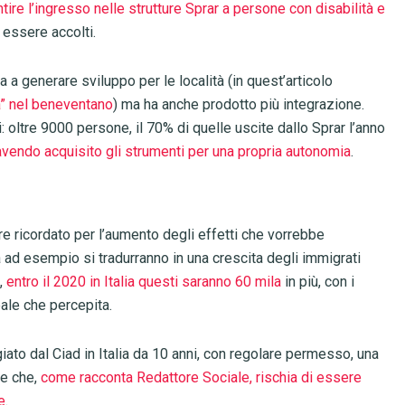
ire l’ingresso nelle strutture Sprar a persone con disabilità e
 essere accolti.
ta a generare sviluppo per le località (in quest’articolo
ra” nel beneventano
) ma ha anche prodotto più integrazione.
i: oltre 9000 persone, il 70% di quelle uscite dallo Sprar l’anno
avendo acquisito gli strumenti per una propria autonomia
.
e ricordato per l’aumento degli effetti che vorrebbe
 ad esempio si tradurranno in una crescita degli immigrati
i,
entro il 2020 in Italia questi saranno 60 mila
in più, con i
eale che percepita.
ugiato dal Ciad in Italia da 10 anni, con regolare permesso, una
ne che,
come racconta Redattore Sociale, rischia di essere
e
.