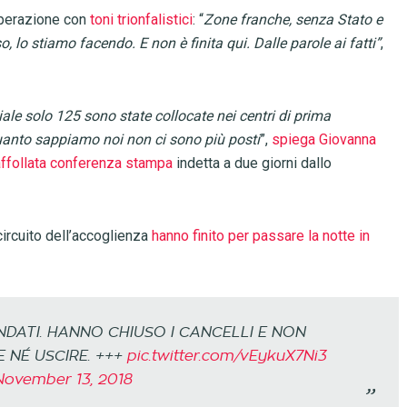
operazione con
toni trionfalistici
: “
Zone franche, senza Stato e
 lo stiamo facendo. E non è finita qui. Dalle parole ai fatti”
,
ale solo 125 sono state collocate nei centri di prima
uanto sappiamo noi non ci sono più posti
”,
spiega Giovanna
affollata conferenza stampa
indetta a due giorni dallo
circuito dell’accoglienza
hanno finito per passare la notte in
NDATI. HANNO CHIUSO I CANCELLI E NON
NÉ USCIRE. +++
pic.twitter.com/vEykuX7Ni3
November 13, 2018