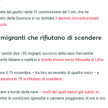
vata dai giudici della VI commissione del Csm, che ha
ero della Giustizia in cui dichiara
il decreto incostituzionale
asilo
.
i migranti che rifiutano di scendere
no sentiti dire i 95 migranti soccorsi dalla nave mercantile
torità italiane e maltesi e
diretta invece verso Misurata in Libia
.
ave il 15 novembre – tra loro un neonato di quattro mesi – e
a
almeno in 79 si rifiutano di scendere
.
ranti a bordo della nave –
molti dei quali hanno già subito le
tre le condizioni igieniche e sanitarie peggiorano di ora in ora.