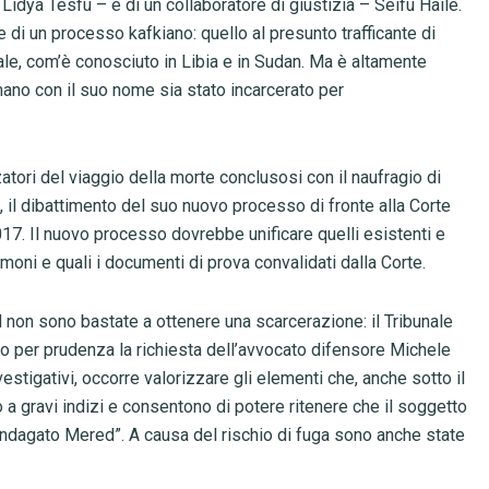
dya Tesfu – e di un collaboratore di giustizia – Seifu Haile.
di un processo kafkiano: quello al presunto trafficante di
le, com’è conosciuto in Libia e in Sudan. Ma è altamente
mano con il suo nome sia stato incarcerato per
zatori del viaggio della morte conclusosi con il naufragio di
, il dibattimento del suo nuovo processo di fronte alla Corte
17. Il nuovo processo dovrebbe unificare quelli esistenti e
imoni e quali i documenti di prova convalidati dalla Corte.
d non sono bastate a ottenere una scarcerazione: il Tribunale
to per prudenza la richiesta dell’avvocato difensore Michele
vestigativi, occorre valorizzare gli elementi che, anche sotto il
no a gravi indizi e consentono di potere ritenere che il soggetto
 l’indagato Mered”. A causa del rischio di fuga sono anche state