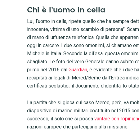
Chi è l’uomo in cella
Lui, l’uomo in cella, ripete quello che ha sempre 
innocente, vittima di uno scambio di persona”. Sca
di mano di un’utenza telefonica. Quella che apparten
oggi in carcere. I due sono omonimi, si chiamano en
Michele in Italia. Secondo la difesa, questa omonimi
sbagliato. Le foto del vero Generale danno subito cr
primo nel 2016 dal
Guardian
, è evidente che i due h
recapitati ai legali di Mered/Berhe dall’Eritrea indi
certificati scolastici, il documento d’identità, lo stat
La partita che si gioca sul caso Mered, però, va molto
dispositivo di marine militari costituito nel 2015 con
successo, il solo che si possa
vantare con l’opinio
nazioni europee che partecipano alla missione.