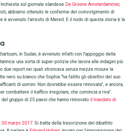
n’inchiesta sul giornale olandese
De Groene Amsterdammer
,
isti, abbiamo ottenuto le conferme del coinvolgimento di
è avvenuto l’arresto di Mered. E il nodo di questa storia è la
na
artoum, in Sudan, è avvenuto infatti con l’appoggio della
annica: una sorta di super-polizia che lavora alle indagini più
o due report nei quali stroncava senza mezze misure la
tte nero su bianco che Sophia “ha fallito gli obiettivi del suo
afficanti di uomini. Non dovrebbe essere rinnovata”, e ancora,
 combattere il traffico irregolare, che comincia a riva”.
e del gruppo di 25 paesi che hanno rinnovato
il mandato di
l
30 marzo 2017
. Si tratta della trascrizione del dibattito
hia. A parlare è
Edward Hobart
, inviato per l’immigrazione del