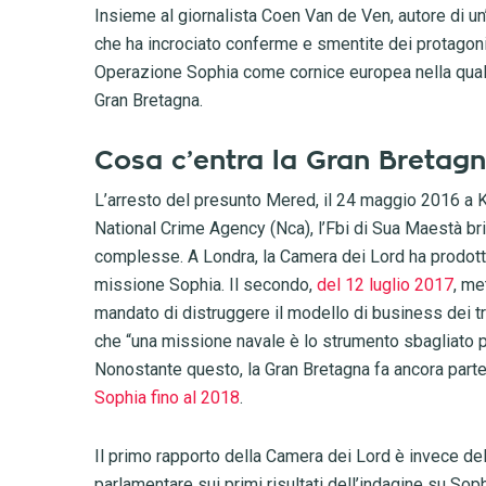
Insieme al giornalista Coen Van de Ven, autore di u
che ha incrociato conferme e smentite dei protagon
Operazione Sophia come cornice europea nella quale 
Gran Bretagna.
Cosa c’entra la Gran Bretag
L’arresto del presunto Mered, il 24 maggio 2016 a Kh
National Crime Agency (Nca), l’Fbi di Sua Maestà brit
complesse. A Londra, la Camera dei Lord ha prodott
missione Sophia. Il secondo,
del 12 luglio 2017
, me
mandato di distruggere il modello di business dei tr
che “una missione navale è lo strumento sbagliato per
Nonostante questo, la Gran Bretagna fa ancora part
Sophia fino al 2018
.
Il primo rapporto della Camera dei Lord è invece de
parlamentare sui primi risultati dell’indagine su Sop