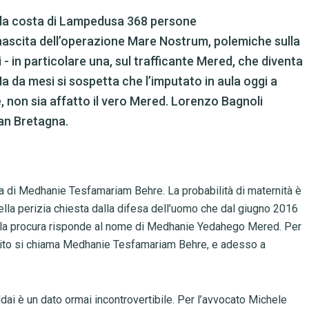
lla costa di Lampedusa 368 persone
a nascita dell’operazione Mare Nostrum, polemiche sulla
i - in particolare una, sul trafficante Mered, che diventa
 Ma da mesi si sospetta che l’imputato in aula oggi a
, non sia affatto il vero Mered. Lorenzo Bagnoli
an Bretagna.
a di Medhanie Tesfamariam Behre. La probabilità di maternità è
ella perizia chiesta dalla difesa dell’uomo che dal giugno 2016
do la procura risponde al nome di Medhanie Yedahego Mered. Per
istito si chiama Medhanie Tesfamariam Behre, e adesso a
ldai è un dato ormai incontrovertibile. Per l’avvocato Michele