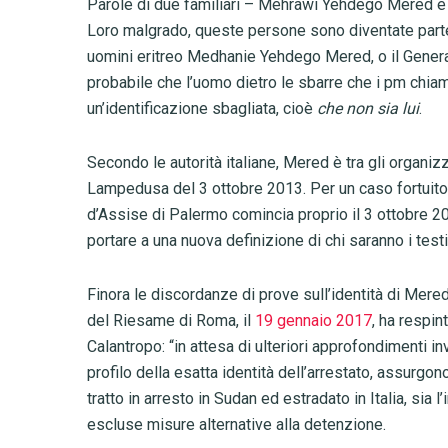
Parole di due familiari – Mehrawi Yehdego Mered e Li
Loro malgrado, queste persone sono diventate parte 
uomini eritreo Medhanie Yehdego Mered, o il Genera
probabile che l’uomo dietro le sbarre che i pm chia
un’identificazione sbagliata, cioè
che non sia lui
.
Secondo le autorità italiane, Mered è tra gli organiz
Lampedusa del 3 ottobre 2013.
Per un caso fortuito
d’Assise di Palermo comincia proprio il 3 ottobre 20
portare a una nuova definizione di chi saranno i test
Finora le discordanze di prove sull’identità di Mere
del Riesame di Roma, il
19 gennaio 2017
, ha respin
Calantropo: “in attesa di ulteriori approfondimenti in
profilo della esatta identità dell’arrestato, assurgo
tratto in arresto in Sudan ed estradato in Italia, sia
escluse misure alternative alla detenzione.