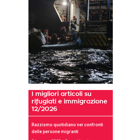
I migliori articoli su
rifugiati e immigrazione
12/2026
Razzismo quotidiano nei confronti
delle persone migranti
t