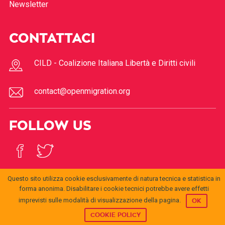
Newsletter
CONTATTACI
CILD - Coalizione Italiana Libertà e Diritti civili
contact@openmigration.org
FOLLOW US
Questo sito utilizza cookie esclusivamente di natura tecnica e statistica in
forma anonima. Disabilitare i cookie tecnici potrebbe avere effetti
imprevisti sulle modalità di visualizzazione della pagina.
OK
© 2017
Open
openmigration.org
by
CILD
is licensed under a
Creative
Migration
Commons Attribution 4.0 International License
.
COOKIE POLICY
Permissions beyond the scope of this license may be