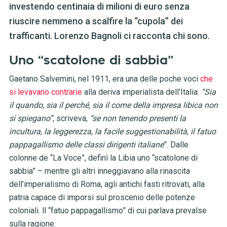
investendo centinaia di milioni di euro senza
riuscire nemmeno a scalfire la “cupola” dei
trafficanti. Lorenzo Bagnoli ci racconta chi sono.
Uno “scatolone di sabbia”
Gaetano Salvemini, nel 1911, era una delle poche voci
che
si levavano contrarie
alla deriva imperialista dell’Italia:
“Sia
il quando, sia il perché, sia il come della impresa libica non
si spiegano”
, scriveva,
“se non tenendo presenti la
incultura, la leggerezza, la facile suggestionabilità, il fatuo
pappagallismo delle classi dirigenti italiane
”. Dalle
colonne de “La Voce”, definì la Libia uno “scatolone di
sabbia” – mentre gli altri inneggiavano alla rinascita
dell’imperialismo di Roma, agli antichi fasti ritrovati, alla
patria capace di imporsi sul proscenio delle potenze
coloniali. ll “fatuo pappagallismo” di cui parlava prevalse
sulla ragione.