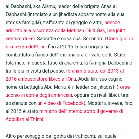
al Dabbashi, aka Alamu, leader delle brigate Anas al
Dabbashi (intitolate a un jihadista appartenente alla sua
stessa famiglia), trafficante di greggio e armi,
nonché
addetto alla sicurezza della Mellitah Oil & Gas, una joint
venture di Eni
. Sabratha è cosa sua. Secondo il
Consiglio di
sicurezza dell’Onu
, fino al 2016 la sua brigata ha
combattuto a fianco dell’Isis, ma ora è rivale dello Stato
Islamico. In questa fase di anarchia, la famiglia Dabbashi è
tra le più in vista del paese:
Ibrahim è stato dal 2013 al
2016 ambasciatore libico all’Onu
; Abdullah, suo cugino,
nome di battaglia Abu Maria, è il leader dei jihadisti (
forse
ucciso in aprile dagli americani
, oppure da rivali libici, tesi
sostenuta con
un video di Facebook
); Mostafa, invece, fino
al 2015 è stato
ministro dell’Interno sotto il governo di
Abdullah al Thinni
.
Altro personaggio del gotha dei trafficanti, sul quale