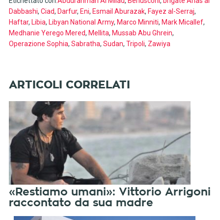
Etichettato con:
Abdurahman Al Milad
,
Berlusconi
,
brigate Anas al
Dabbashi
,
Ciad
,
Darfur
,
Eni
,
Esmail Aburazak
,
Fayez al-Serraj
,
Haftar
,
Libia
,
Libyan National Army
,
Marco Minniti
,
Mark Micallef
,
Medhanie Yerego Mered
,
Mellita
,
Mussab Abu Ghrein
,
Operazione Sophia
,
Sabratha
,
Sudan
,
Tripoli
,
Zawiya
«Restiamo umani»: Vittorio Arrigoni
raccontato da sua madre