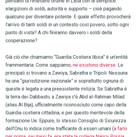
pensano di rimettere ordine in Libia con la semplice
elargizioni di soldi, autorità e supporto – cioè pagando
qualcuno per diventare potente. E quale effetto provocherà
l’arrivo di tanti soldi in un contesto così povero, sotto ogni
punto di vista? A chi finiranno davvero i soldi della
cooperazione?
Già ciò che chiamiamo “Guardia Costiera libica” è un’entità
frammentaria. Come sappiamo,
ne esistono diverse
. Le
principali si trovano a Zawiya, Sabratha e Tripoli. Nessuna
ha una “giurisdizione nazionale” e soprattutto ognuna di
queste è legata a una preesistente milizia. Se Sabratha è
la terra dei Dabbashi, a Zawiya c’è Abd al-Rahman Milad
(alias Al Bija), ufficialmente riconosciuto come capo della
Guardia costiera cittadina, e per questo meritevole della
formazione Ue. Eppure, lo stesso Consiglio di Sicurezza
dell’Onu lo indica come trafficante di esseri umani (
a farlo
per prima, sei mesi fa, era stata la collega Nancy Porsia
,