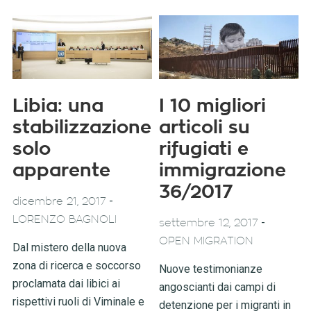
Libia: una
I 10 migliori
stabilizzazione
articoli su
solo
rifugiati e
apparente
immigrazione
36/2017
-
dicembre 21, 2017
LORENZO BAGNOLI
-
settembre 12, 2017
OPEN MIGRATION
Dal mistero della nuova
zona di ricerca e soccorso
Nuove testimonianze
proclamata dai libici ai
angoscianti dai campi di
rispettivi ruoli di Viminale e
detenzione per i migranti in