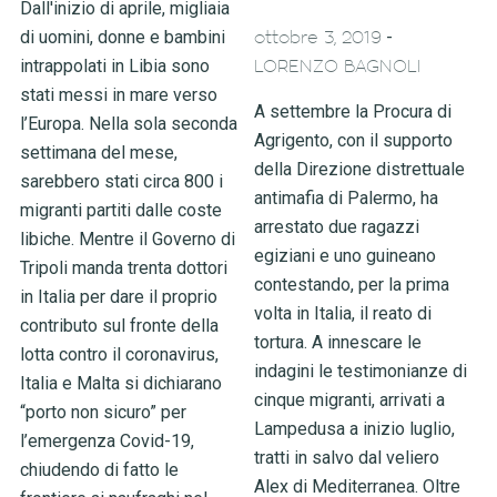
Dall'inizio di aprile, migliaia
di uomini, donne e bambini
-
ottobre 3, 2019
intrappolati in Libia sono
LORENZO BAGNOLI
stati messi in mare verso
A settembre la Procura di
l’Europa. Nella sola seconda
Agrigento, con il supporto
settimana del mese,
della Direzione distrettuale
sarebbero stati circa 800 i
antimafia di Palermo, ha
migranti partiti dalle coste
arrestato due ragazzi
libiche. Mentre il Governo di
egiziani e uno guineano
Tripoli manda trenta dottori
contestando, per la prima
in Italia per dare il proprio
volta in Italia, il reato di
contributo sul fronte della
tortura. A innescare le
lotta contro il coronavirus,
indagini le testimonianze di
Italia e Malta si dichiarano
cinque migranti, arrivati a
“porto non sicuro” per
Lampedusa a inizio luglio,
l’emergenza Covid-19,
tratti in salvo dal veliero
chiudendo di fatto le
Alex di Mediterranea. Oltre