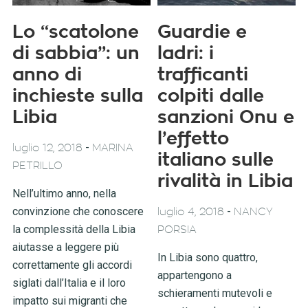
Lo “scatolone
Guardie e
di sabbia”: un
ladri: i
anno di
trafficanti
inchieste sulla
colpiti dalle
Libia
sanzioni Onu e
l’effetto
-
luglio 12, 2018
MARINA
italiano sulle
PETRILLO
rivalità in Libia
Nell’ultimo anno, nella
convinzione che conoscere
-
luglio 4, 2018
NANCY
la complessità della Libia
PORSIA
aiutasse a leggere più
In Libia sono quattro,
correttamente gli accordi
appartengono a
siglati dall’Italia e il loro
schieramenti mutevoli e
impatto sui migranti che