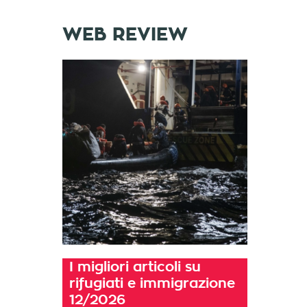
WEB REVIEW
I migliori articoli su
rifugiati e immigrazione
12/2026