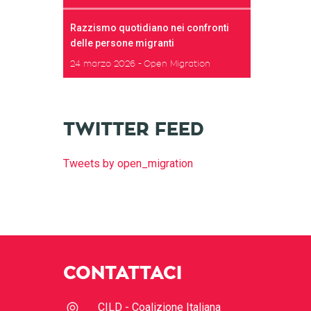
Razzismo quotidiano nei confronti
delle persone migranti
24 marzo 2026
Open Migration
TWITTER FEED
Tweets by open_migration
CONTATTACI
CILD - Coalizione Italiana