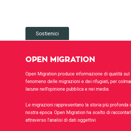
Sostienici
OPEN MIGRATION
Open Migration produce informazione di qualità sul
fenomeno delle migrazioni e dei rifugiati, per colma
lacune nell’opinione pubblica e nei media.
Le migrazioni rappresentano la storia più profonda 
nostra epoca. Open Migration ha scelto di raccontar
attraverso l’analisi di dati oggettivi.