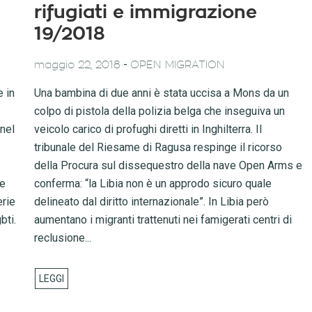
rifugiati e immigrazione
19/2018
-
maggio 22, 2018
OPEN MIGRATION
 in
Una bambina di due anni è stata uccisa a Mons da un
e
colpo di pistola della polizia belga che inseguiva un
 nel
veicolo carico di profughi diretti in Inghilterra. Il
tribunale del Riesame di Ragusa respinge il ricorso
della Procura sul dissequestro della nave Open Arms e
ne
conferma: “la Libia non è un approdo sicuro quale
erie
delineato dal diritto internazionale”. In Libia però
bti.
aumentano i migranti trattenuti nei famigerati centri di
reclusione...