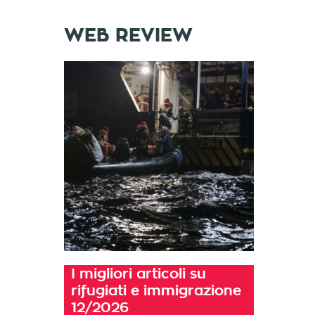
WEB REVIEW
I migliori articoli su
rifugiati e immigrazione
12/2026