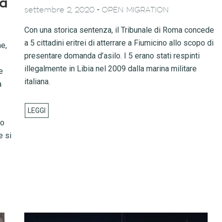
ia
-
settembre 2, 2020
OPEN MIGRATION
Con una storica sentenza, il Tribunale di Roma concede
a 5 cittadini eritrei di atterrare a Fiumicino allo scopo di
he,
presentare domanda d’asilo. I 5 erano stati respinti
illegalmente in Libia nel 2009 dalla marina militare
e
italiana.
a
po
e si