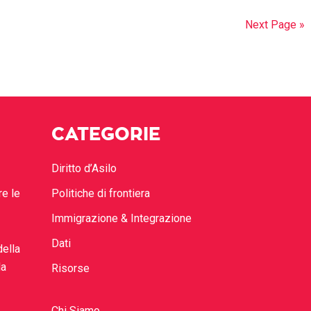
Next Page »
CATEGORIE
Diritto d’Asilo
re le
Politiche di frontiera
Immigrazione & Integrazione
Dati
della
la
Risorse
Chi Siamo