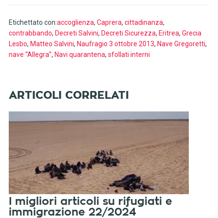
Etichettato con:
accoglienza
,
Caprera
,
cittadinanza
,
contrabbando
,
Decreti Salvini
,
Decreti Sicurezza
,
Eritrea
,
Grecia
Lesbo
,
Matteo Salvini
,
Naufragio 3 ottobre 2013
,
Nave Gregoretti
,
nave “Allegra”
,
Navi quarantena
,
sfollati interni
I migliori articoli su rifugiati e
immigrazione 22/2024