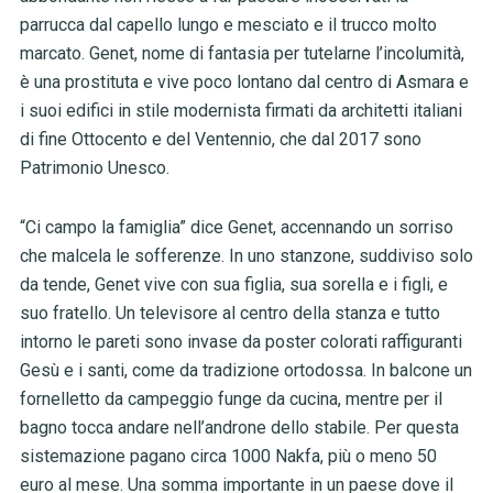
parrucca dal capello lungo e mesciato e il trucco molto
marcato. Genet, nome di fantasia per tutelarne l’incolumità,
è una prostituta e vive poco lontano dal centro di Asmara e
i suoi edifici in stile modernista firmati da architetti italiani
di fine Ottocento e del Ventennio, che dal 2017 sono
Patrimonio Unesco.
“Ci campo la famiglia” dice Genet, accennando un sorriso
che malcela le sofferenze. In uno stanzone, suddiviso solo
da tende, Genet vive con sua figlia, sua sorella e i figli, e
suo fratello. Un televisore al centro della stanza e tutto
intorno le pareti sono invase da poster colorati raffiguranti
Gesù e i santi, come da tradizione ortodossa. In balcone un
fornelletto da campeggio funge da cucina, mentre per il
bagno tocca andare nell’androne dello stabile. Per questa
sistemazione pagano circa 1000 Nakfa, più o meno 50
euro al mese. Una somma importante in un paese dove il