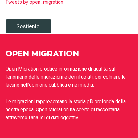
Tweets by open_migration
Sostienici
OPEN MIGRATION
Open Migration produce informazione di qualità sul
fenomeno delle migrazioni e dei rifugiati, per colmare le
lacune nell’opinione pubblica e nei media.
Le migrazioni rappresentano la storia più profonda della
nostra epoca. Open Migration ha scelto di raccontarla
attraverso l’analisi di dati oggettivi.