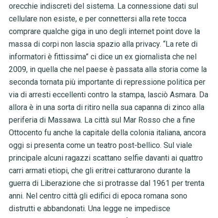
orecchie indiscreti del sistema. La connessione dati sul
cellulare non esiste, e per connettersi alla rete tocca
comprare qualche giga in uno degli internet point dove la
massa di corpi non lascia spazio alla privacy. “La rete di
informatori è fittissima” ci dice un ex giornalista che nel
2009, in quella che nel paese è passata alla storia come la
seconda tornata più importante di repressione politica per
via di arresti eccellenti contro la stampa, lasciò Asmara. Da
allora è in una sorta di ritiro nella sua capanna di zinco alla
periferia di Massawa. La città sul Mar Rosso che a fine
Ottocento fu anche la capitale della colonia italiana, ancora
oggi si presenta come un teatro post-bellico. Sul viale
principale alcuni ragazzi scattano selfie davanti ai quattro
carri armati etiopi, che gli eritrei catturarono durante la
guerra di Liberazione che si protrasse dal 1961 per trenta
anni. Nel centro città gli edifici di epoca romana sono
distrutti e abbandonati. Una legge ne impedisce