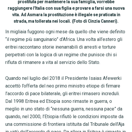
prostituta per mantenere la sua famiglia, vorrebbe
raggiungere l’Italia con sua figlia e provare a farsi una nuova
vita. Ad Asmara la prostituzione è illegale se praticata in
strada, ma tollerata nei locali. (Foto di Cinzia Canneri).
In migliaia fuggono ogni mese da quello che viene definito
“il regime più sanguinario” d’Africa. Una volta all’estero gli
eritrei raccontano storie inenarrabili di arresti e torture
perpetrati con la logica di un regime che punisce chi si
rifiuta di rimanere a vita al servizio dello Stato.
Quando nel luglio del 2018 il Presidente Isaias Afewerki
accettò l’offerta del neo primo ministro etiope di firmare
l’accordo di pace bilaterale, gli eritrei rimasero increduli.
Dal 1998 Eritrea ed Etiopia sono rimaste in guerra, o
meglio in uno stato di “nessuna guerra, nessuna pace” da
quando, nel 2000, l’Etiopia rifiutò le condizioni imposte da
una commissione di frontiera istituita dal Tribunale dell’Aja
in virtù dell’accordo di pace. Da allora in Eritrea è rimasto in