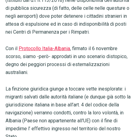
(istituiti dal d.l. n.113/2018) nelle disponibilità dell’autorità
di pubblica sicurezza (di fatto, delle celle nelle questure o
negli aeroporti) dove poter detenere i cittadini stranieri in
attesa di espulsione ed in caso di indisponibilità di posti
nei Centri di Permanenza per i Rimpatri.
Con il
Protocollo Italia-Albania
, firmato il 6 novembre
scorso, siamo -però- approdati in uno scenario distopico,
degno dei peggiori processi di esternalizzazioni
australiani.
La finzione giuridica giunge a toccare vette inesplorate: i
migranti salvati dalle autorità italiane (e dunque già sotto la
giurisdizione italiana in base all’art. 4 del codice della
navigazione) verranno condotti, contro la loro volontà, in
Albania (Paese non appartenente all’UE) con il fine di
impedirne l’ effettivo ingresso nel territorio del nostro
Stato.