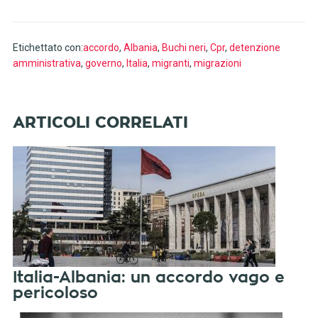
Etichettato con:
accordo
,
Albania
,
Buchi neri
,
Cpr
,
detenzione
amministrativa
,
governo
,
Italia
,
migranti
,
migrazioni
Italia-Albania: un accordo vago e
pericoloso