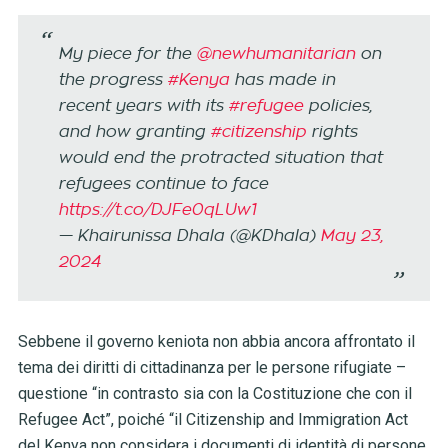
My piece for the
@newhumanitarian
on
the progress
#Kenya
has made in
recent years with its
#refugee
policies,
and how granting
#citizenship
rights
would end the protracted situation that
refugees continue to face
https://t.co/DJFe0qLUw1
— Khairunissa Dhala (@KDhala)
May 23,
2024
Sebbene il governo keniota non abbia ancora affrontato il
tema dei diritti di cittadinanza per le persone rifugiate –
questione “in contrasto sia con la Costituzione che con il
Refugee Act”, poiché “il Citizenship and Immigration Act
del Kenya non considera i documenti di identità di persone