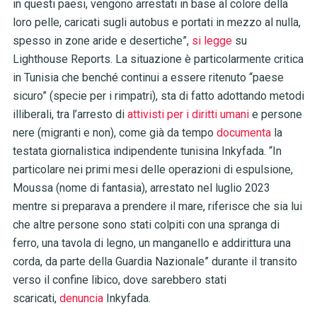
in questi paesi, vengono arrestati in base al colore della
loro pelle, caricati sugli autobus e portati in mezzo al nulla,
spesso in zone aride e desertiche”,
si legge
su
Lighthouse Reports. La situazione è particolarmente critica
in Tunisia che benché continui a essere ritenuto “paese
sicuro” (specie per i rimpatri), sta di fatto adottando metodi
illiberali, tra l’arresto di
attivisti per i diritti umani
e persone
nere (migranti e non), come già da tempo
documenta
la
testata giornalistica indipendente tunisina Inkyfada. “In
particolare nei primi mesi delle operazioni di espulsione,
Moussa (nome di fantasia), arrestato nel luglio 2023
mentre si preparava a prendere il mare, riferisce che sia lui
che altre persone sono stati colpiti con una spranga di
ferro, una tavola di legno, un manganello e addirittura una
corda, da parte della Guardia Nazionale” durante il transito
verso il confine libico, dove sarebbero stati
scaricati,
denuncia
Inkyfada.