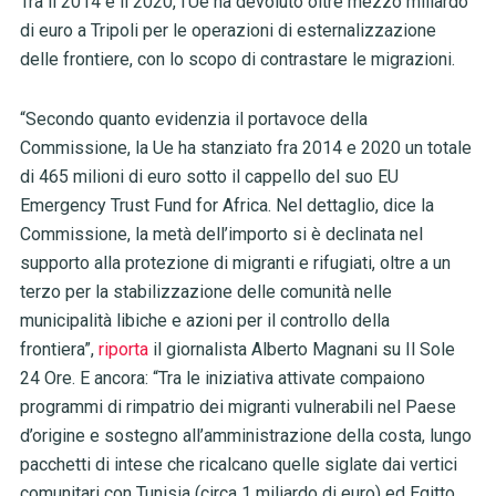
Tra il 2014 e il 2020, l’Ue ha devoluto oltre mezzo miliardo
di euro a Tripoli per le operazioni di esternalizzazione
delle frontiere, con lo scopo di contrastare le migrazioni.
“Secondo quanto evidenzia il portavoce della
Commissione, la Ue ha stanziato fra 2014 e 2020 un totale
di 465 milioni di euro sotto il cappello del suo EU
Emergency Trust Fund for Africa. Nel dettaglio, dice la
Commissione, la metà dell’importo si è declinata nel
supporto alla protezione di migranti e rifugiati, oltre a un
terzo per la stabilizzazione delle comunità nelle
municipalità libiche e azioni per il controllo della
frontiera”,
riporta
il giornalista Alberto Magnani su Il Sole
24 Ore. E ancora: “Tra le iniziativa attivate compaiono
programmi di rimpatrio dei migranti vulnerabili nel Paese
d’origine e sostegno all’amministrazione della costa, lungo
pacchetti di intese che ricalcano quelle siglate dai vertici
comunitari con Tunisia (circa 1 miliardo di euro) ed Egitto