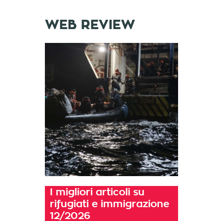
WEB REVIEW
I migliori articoli su
rifugiati e immigrazione
12/2026