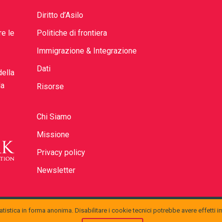
Diritto d’Asilo
re le
Politiche di frontiera
Immigrazione & Integrazione
Dati
della
la
Risorse
Chi Siamo
Missione
Privacy policy
Newsletter
tistica in forma anonima. Disabilitare i cookie tecnici potrebbe avere effetti i