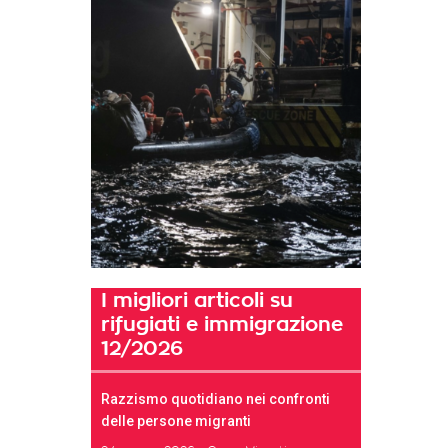
I migliori articoli su
rifugiati e immigrazione
12/2026
Razzismo quotidiano nei confronti
t
delle persone migranti