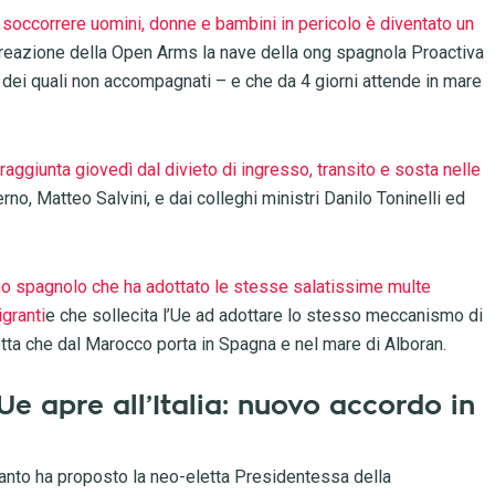
 soccorrere uomini, donne e bambini in pericolo è diventato un
la reazione della Open Arms la nave della ong spagnola Proactiva
 dei quali non accompagnati – e che da 4 giorni attende in mare
 raggiunta giovedì dal divieto di ingresso, transito e sosta nelle
erno, Matteo Salvini, e dai colleghi ministri Danilo Toninelli ed
rno spagnolo che ha adottato le stesse salatissime multe
igranti
e che sollecita l’Ue ad adottare lo stesso meccanismo di
otta che dal Marocco porta in Spagna e nel mare di Alboran.
Ue apre all’Italia: nuovo accordo in
uanto ha proposto la neo-eletta Presidentessa della