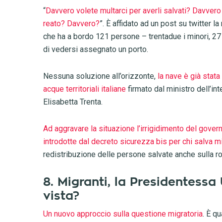
“
Davvero volete multarci per averli salvati? Davvero
reato? Davvero?
”. È affidato ad un post su twitter 
che ha a bordo 121 persone – trentadue i minori, 27
di vedersi assegnato un porto.
Nessuna soluzione all’orizzonte,
la nave è già stata
acque territoriali italiane
firmato dal ministro dell’int
Elisabetta Trenta.
Ad aggravare la situazione l’irrigidimento del gove
introdotte dal decreto sicurezza bis per chi salva m
redistribuzione delle persone salvate anche sulla r
8. Migranti, la Presidentessa 
vista?
Un nuovo approccio sulla questione migratoria
. È q