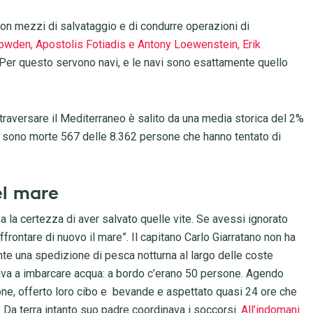
con mezzi di salvataggio e di condurre operazioni di
 Howden, Apostolis Fotiadis e Antony Loewenstein, Erik
Per questo servono navi, e le navi sono esattamente quello
ttraversare il Mediterraneo è salito da una media storica del 2%
e, sono morte 567 delle 8.362 persone che hanno tentato di
el mare
 la certezza di aver salvato quelle vite. Se avessi ignorato
affrontare di nuovo il mare”. Il capitano Carlo Giarratano non ha
nte una spedizione di pesca notturna al largo delle coste
iava a imbarcare acqua: a bordo c’erano 50 persone. Agendo
one, offerto loro cibo e bevande e aspettato quasi 24 ore che
. Da terra intanto suo padre coordinava i soccorsi.
All’indomani