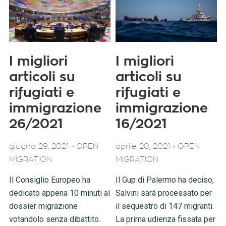
I migliori
I migliori
articoli su
articoli su
rifugiati e
rifugiati e
immigrazione
immigrazione
26/2021
16/2021
-
-
giugno 29, 2021
OPEN
aprile 20, 2021
OPEN
MIGRATION
MIGRATION
Il Consiglio Europeo ha
Il Gup di Palermo ha deciso,
dedicato appena 10 minuti al
Salvini sarà processato per
dossier migrazione
il sequestro di 147 migranti.
votandolo senza dibattito.
La prima udienza fissata per