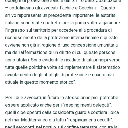
obblighi di protezione sanciti dall’art 10 della Costituzione
– sottolineano gli avvocati, Fachile e Cecchini -. Questo
arrivo rappresenta un precedente importante: le autorità
italiane sono state costrette per la prima volta a garantire
l’ingresso sul territorio per accedere alla procedura di
riconoscimento della protezione internazionale e questo
avviene non già in ragione di una concessione umanitaria
ma dell’affermazione di un diritto di cui queste persone
sono titolari. Sono evidenti le ricadute di tali principi verso
tutte quelle politiche volte ad implementare il sistematico
svuotamento degli obblighi di protezione e quanto mai
attuale in questo momento storico”.
Per i due avvocati, in futuro lo stesso principio potrebbe
essere applicato anche per i “respingimenti delegati”,
quelli cioè operati dalla cosiddetta guardia costiera libica
nel mar Mediterraneo o a tutti i “respingimenti occulti”:
negli aeroporti, nei porti o sul confine terrestre, con tra la