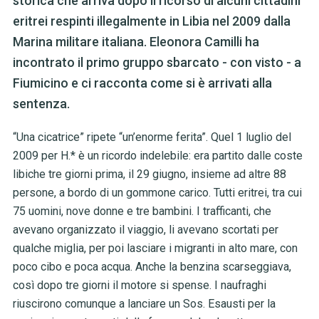
storica che arriva dopo il ricorso di alcuni cittadini
eritrei respinti illegalmente in Libia nel 2009 dalla
Marina militare italiana. Eleonora Camilli ha
incontrato il primo gruppo sbarcato - con visto - a
Fiumicino e ci racconta come si è arrivati alla
sentenza.
“Una cicatrice” ripete “un’enorme ferita”. Quel 1 luglio del
2009 per H.* è un ricordo indelebile: era partito dalle coste
libiche tre giorni prima, il 29 giugno, insieme ad altre 88
persone, a bordo di un gommone carico. Tutti eritrei, tra cui
75 uomini, nove donne e tre bambini. I trafficanti, che
avevano organizzato il viaggio, li avevano scortati per
qualche miglia, per poi lasciare i migranti in alto mare, con
poco cibo e poca acqua. Anche la benzina scarseggiava,
così dopo tre giorni il motore si spense. I naufraghi
riuscirono comunque a lanciare un Sos. Esausti per la