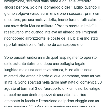
navigazione, stremati dalla fame e dal sole, attesero
ancora per ore. Solo nel pomeriggio del 1 luglio, quando il
giorno volgeva verso sera, arrivarono i soccorsi: prima un
elicottero, poi una motovedetta, finché furono fatti salire su
una nave della Marina militare. “Presto sarete in Italia” li
rassicurano, ma quando iniziava ad albeggiare i migranti
riconobbero all’orizzonte le coste della Libia: erano stati
riportati indietro, nell’inferno da cui scappavano.
Sono passati undici anni da quel respingimento operato
dalle autorità italiane, e dopo una battaglia legale
lunghissima e una sentenza storica, H. ed altri cinque
migranti, che erano a bordo di quel gommone, sono arrivati
in Italia. Sono sbarcati nella tarda mattinata di domenica 30
agosto al terminal 3 dell’aeroporto di Fiumicino. Le valigie
stracolme con dentro i pezzi di una vita, il sorriso
stampato in faccia e l’emozione del primo viaggio con un