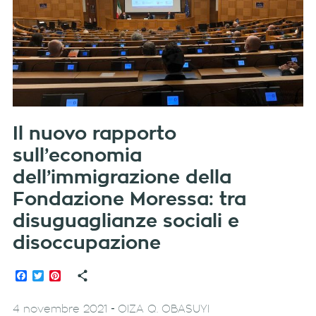
Il nuovo rapporto
sull’economia
dell’immigrazione della
Fondazione Moressa: tra
disuguaglianze sociali e
disoccupazione
Facebook
Twitter
Pinterest
-
4 novembre 2021
OIZA Q. OBASUYI