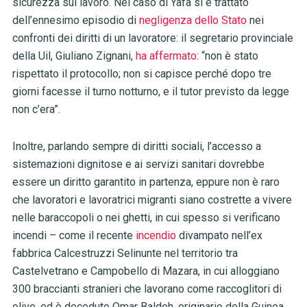
sicurezza sul lavoro. Nel caso di Yafa si è trattato
dell’ennesimo episodio di
negligenza dello Stato
nei
confronti dei diritti di un lavoratore: il segretario provinciale
della Uil, Giuliano Zignani,
ha affermato
: “non è stato
rispettato il protocollo; non si capisce perché dopo tre
giorni facesse il turno notturno, e il tutor previsto da legge
non c’era”.
Inoltre, parlando sempre di diritti sociali, l’accesso a
sistemazioni dignitose e ai servizi
sanitari dovrebbe
essere un diritto garantito in partenza, eppure non è raro
che lavoratori e lavoratrici migranti siano costrette a vivere
nelle baraccopoli o n
ei ghetti, in cui spesso si verificano
incendi – come il recente
incendio
divampato nell’
ex
fabbrica Calcestruzzi Selinunte nel territorio tra
Castelvetrano e Campobello di Mazara, in cui alloggiano
300 braccianti stranieri che lavorano come raccoglitori di
olive, ed è deceduto Omar Baldeh, originario della Guinea