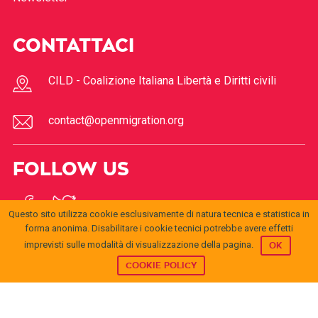
CONTATTACI
CILD - Coalizione Italiana Libertà e Diritti civili
contact@openmigration.org
FOLLOW US
Questo sito utilizza cookie esclusivamente di natura tecnica e statistica in
forma anonima. Disabilitare i cookie tecnici potrebbe avere effetti
imprevisti sulle modalità di visualizzazione della pagina.
OK
COOKIE POLICY
© 2017
Open
openmigration.org
by
CILD
is licensed under a
Creative
Migration
Commons Attribution 4.0 International License
.
Permissions beyond the scope of this license may be
available at
info@cild.eu