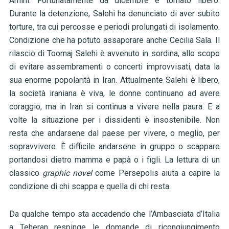
Amini. Fortunatamente da dicembre è tornato libero.
Durante la detenzione, Salehi ha denunciato di aver subito
torture, tra cui percosse e periodi prolungati di isolamento.
Condizione che ha potuto assaporare anche Cecilia Sala. Il
rilascio di Toomaj Salehi è avvenuto in sordina, allo scopo
di evitare assembramenti o concerti improvvisati, data la
sua enorme popolarità in Iran. Attualmente Salehi è libero,
la società iraniana è viva, le donne continuano ad avere
coraggio, ma in Iran si continua a vivere nella paura. E a
volte la situazione per i dissidenti è insostenibile. Non
resta che andarsene dal paese per vivere, o meglio, per
sopravvivere. È difficile andarsene in gruppo o scappare
portandosi dietro mamma e papà o i figli. La lettura di un
classico
graphic novel
come Persepolis aiuta a capire la
condizione di chi scappa e quella di chi resta.
Da qualche tempo sta accadendo che l’Ambasciata d’Italia
a Teheran respinge le domande di ricongiungimento