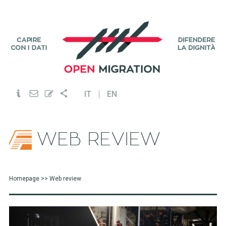
IT
EN
WEB REVIEW
Homepage
>> Web review