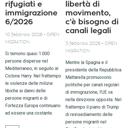
rifugiati e
libertà di
immigrazione
movimento,
6/2026
c’è bisogno di
canali legali
-
10 febbraio 2026
OPEN
MIGRATION
-
3 febbraio 2026
OPEN
MIGRATION
Si temono quasi 1.000
persone disperse nel
Mentre la Spagna e il
Mediterraneo, in seguito al
presidente della Repubblica
Ciclone Harry. Nel frattempo
Mattarella promuovono
le violenze delle milizie
politiche per canali regolari
libiche ai danni delle
di immigrazione, l’UE va
persone migranti e di
nella direzione opposta. Nel
Fortezza Europa continuano
frattempo il piano di Trump
ad essere una costante.
di reinsediamento delle
persone migranti nel