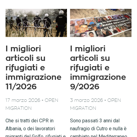
I migliori
I migliori
articoli su
articoli su
rifugiati e
rifugiati e
immigrazione
immigrazione
11/2026
9/2026
-
-
17 marzo 2026
OPEN
3 marzo 2026
OPEN
MIGRATION
MIGRATION
Che si tratti dei CPR in
Sono passati 3 anni dal
Albania, o dei lavoratori
naufragio di Cutro e nulla è
migranti del Golfo, rifugiati e
cambiato nel Mediterraneo.