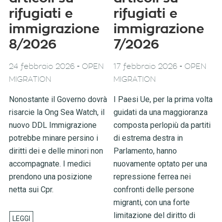
rifugiati e
rifugiati e
immigrazione
immigrazione
8/2026
7/2026
-
-
24 febbraio 2026
OPEN
17 febbraio 2026
OPEN
MIGRATION
MIGRATION
Nonostante il Governo dovrà
I Paesi Ue, per la prima volta
risarcie la Ong Sea Watch, il
guidati da una maggioranza
nuovo DDL Immigrazione
composta perlopiù da partiti
potrebbe minare persino i
di estrema destra in
diritti dei e delle minori non
Parlamento, hanno
accompagnate. I medici
nuovamente optato per una
prendono una posizione
repressione ferrea nei
netta sui Cpr.
confronti delle persone
migranti, con una forte
limitazione del diritto di