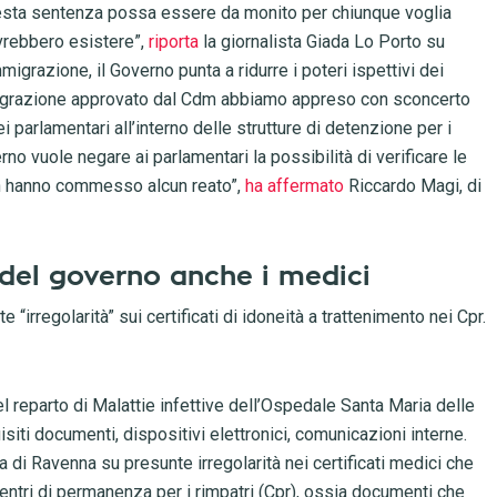
questa sentenza possa essere da monito per chiunque voglia
vrebbero esistere”,
riporta
la giornalista Giada Lo Porto su
grazione, il Governo punta a ridurre i poteri ispettivi dei
immigrazione approvato dal Cdm abbiamo appreso con sconcerto
ei parlamentari all’interno delle strutture di detenzione per i
verno vuole negare ai parlamentari la possibilità di verificare le
n hanno commesso alcun reato”,
ha affermato
Riccardo Magi, di
 del governo anche i medici
“irregolarità” sui certificati di idoneità a trattenimento nei Cpr.
 nel reparto di Malattie infettive dell’Ospedale Santa Maria delle
siti documenti, dispositivi elettronici, comunicazioni interne.
a di Ravenna su presunte irregolarità nei certificati medici che
 Centri di permanenza per i rimpatri (Cpr), ossia documenti che