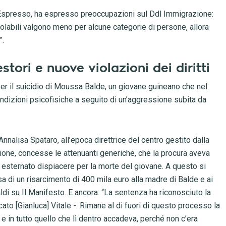
Espresso, ha espresso preoccupazioni sul Ddl Immigrazione:
violabili valgono meno per alcune categorie di persone, allora
”.
tori e nuove violazioni dei diritti
 per il suicidio di Moussa Balde, un giovane guineano che nel
ondizioni psicofisiche a seguito di un’aggressione subita da
nalisa Spataro, all’epoca direttrice del centro gestito dalla
one, concesse le attenuanti generiche, che la procura aveva
esternato dispiacere per la morte del giovane. A questo si
 di un risarcimento di 400 mila euro alla madre di Balde e ai
aldi su Il Manifesto. E ancora: “La sentenza ha riconosciuto la
to [Gianluca] Vitale -. Rimane al di fuori di questo processo la
 e in tutto quello che lì dentro accadeva, perché non c’era