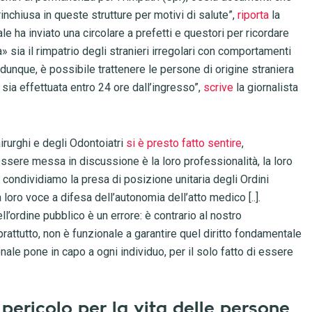
nchiusa in queste strutture per motivi di salute”,
riporta
la
e ha inviato una circolare a prefetti e questori per ricordare
a» sia il rimpatrio degli stranieri irregolari con comportamenti
 dunque, è possibile trattenere le persone di origine straniera
sia effettuata entro 24 ore dall’ingresso”,
scrive
la giornalista
rurghi e degli Odontoiatri
si è presto fatto sentire
,
essere messa in discussione è la loro professionalità, la loro
 condividiamo la presa di posizione unitaria degli Ordini
loro voce a difesa dell’autonomia dell’atto medico [..].
ll’ordine pubblico è un errore: è contrario al nostro
rattutto, non è funzionale a garantire quel diritto fondamentale
onale pone in capo a ogni individuo, per il solo fatto di essere
pericolo per la vita delle persone