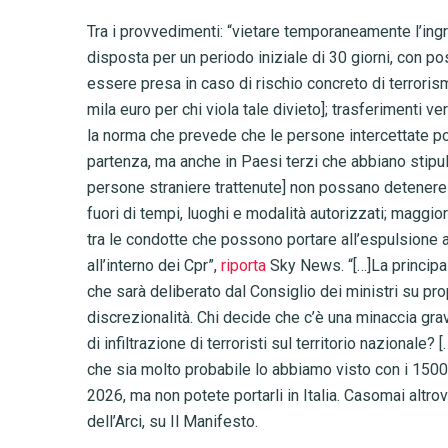
Tra i provvedimenti: “vietare temporaneamente l’ingre
disposta per un periodo iniziale di 30 giorni, con po
essere presa in caso di rischio concreto di terrorismo
mila euro per chi viola tale divieto]; trasferimenti v
la norma che prevede che le persone intercettate po
partenza, ma anche in Paesi terzi che abbiano stipula
persone straniere trattenute] non possano detenere li
fuori di tempi, luoghi e modalità autorizzati; maggior
tra le condotte che possono portare all’espulsione a
all’interno dei Cpr”,
riporta
Sky News. “[…]La principa
che sarà deliberato dal Consiglio dei ministri su pro
discrezionalità. Chi decide che c’è una minaccia grav
di infiltrazione di terroristi sul territorio nazional
che sia molto probabile lo abbiamo visto con i 1500
2026, ma non potete portarli in Italia. Casomai altrov
dell’Arci, su Il Manifesto.