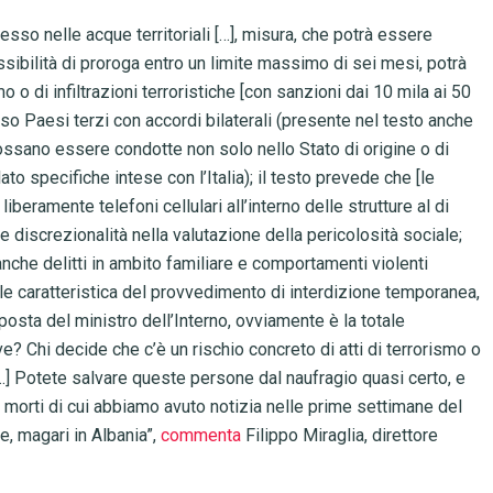
sso nelle acque territoriali […], misura, che potrà essere
ssibilità di proroga entro un limite massimo di sei mesi, potrà
 o di infiltrazioni terroristiche [con sanzioni dai 10 mila ai 50
erso Paesi terzi con accordi bilaterali (presente nel testo anche
ssano essere condotte non solo nello Stato di origine o di
to specifiche intese con l’Italia); il testo prevede che [le
beramente telefoni cellulari all’interno delle strutture al di
e discrezionalità nella valutazione della pericolosità sociale;
nche delitti in ambito familiare e comportamenti violenti
le caratteristica del provvedimento di interdizione temporanea,
posta del ministro dell’Interno, ovviamente è la totale
e? Chi decide che c’è un rischio concreto di atti di terrorismo o
e? […] Potete salvare queste persone dal naufragio quasi certo, e
 morti di cui abbiamo avuto notizia nelle prime settimane del
e, magari in Albania”,
commenta
Filippo Miraglia, direttore