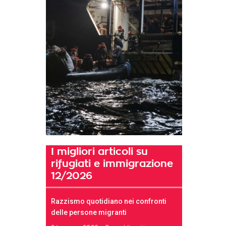
I migliori articoli su
rifugiati e immigrazione
12/2026
Razzismo quotidiano nei confronti
delle persone migranti
t