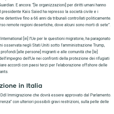
uardian. E ancora: “[le organizzazioni] per diritti umani hanno
 il presidente Kaïs Saïed ha represso la società civile e i
 detentive fino a 66 anni da tribunali controllati politicamente.
rso remote regioni desertiche, dove alcuni sono morti di sete”.
nternational [in] l’Ue per le questioni migratorie, ha paragonato
ni osservata negli Stati Uniti sotto l’amministrazione Trump,
rofondi [alle persone] migranti e alle comunità che [le]
l’impegno dell’Ue nei confronti della protezione dei rifugiati
iare accordi con paesi terzi per l’elaborazione offshore delle
ants.
ione in Italia
uovo Ddl Immigrazione che dovrà essere approvato dal Parlamento.
nza” con ulteriori possibili gravi restrizioni, sulla pelle delle