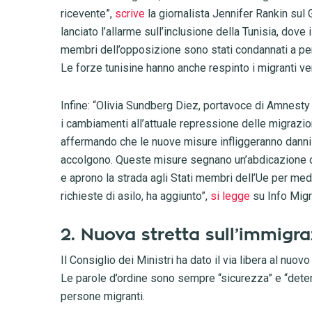
ricevente”,
scrive
la giornalista Jennifer Rankin sul G
lanciato l’allarme sull’inclusione della Tunisia, dove
membri dell’opposizione sono stati condannati a pene
Le forze tunisine hanno anche respinto i migranti ve
Infine: “Olivia Sundberg Diez, portavoce di Amnesty I
i cambiamenti all’attuale repressione delle migrazio
affermando che le nuove misure infliggeranno danni p
accolgono. Queste misure segnano un’abdicazione del
e aprono la strada agli Stati membri dell’Ue per med
richieste di asilo, ha aggiunto”,
si legge
su Info Migr
2. Nuova stretta sull’immigraz
Il Consiglio dei Ministri ha dato il via libera al n
Le parole d’ordine sono sempre “sicurezza” e “deterre
persone migranti.