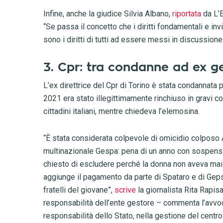
Infine, anche la giudice Silvia Albano,
riportata
da L’
“Se passa il concetto che i diritti fondamentali e in
sono i diritti di tutti ad essere messi in discussione
3. Cpr: tra condanne ad ex ges
L’ex direttrice del Cpr di Torino è stata condannata
2021 era stato illegittimamente rinchiuso in gravi c
cittadini italiani, mentre chiedeva l’elemosina.
“È stata considerata colpevole di omicidio colposo An
multinazionale Gespa: pena di un anno con sospensi
chiesto di escludere perché la donna non aveva mai 
aggiunge il pagamento da parte di Spataro e di Gepsa
fratelli del giovane”,
scrive
la giornalista Rita Rapis
responsabilità dell’ente gestore – commenta l’avvoca
responsabilità dello Stato, nella gestione del centro