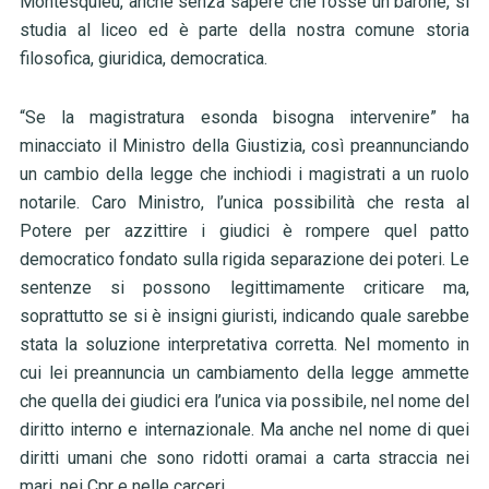
Montesquieu, anche senza sapere che fosse un barone, si
studia al liceo ed è parte della nostra comune storia
filosofica, giuridica, democratica.
“Se la magistratura esonda bisogna intervenire” ha
minacciato il Ministro della Giustizia, così preannunciando
un cambio della legge che inchiodi i magistrati a un ruolo
notarile. Caro Ministro, l’unica possibilità che resta al
Potere per azzittire i giudici è rompere quel patto
democratico fondato sulla rigida separazione dei poteri. Le
sentenze si possono legittimamente criticare ma,
soprattutto se si è insigni giuristi, indicando quale sarebbe
stata la soluzione interpretativa corretta. Nel momento in
cui lei preannuncia un cambiamento della legge ammette
che quella dei giudici era l’unica via possibile, nel nome del
diritto interno e internazionale. Ma anche nel nome di quei
diritti umani che sono ridotti oramai a carta straccia nei
mari, nei Cpr e nelle carceri.