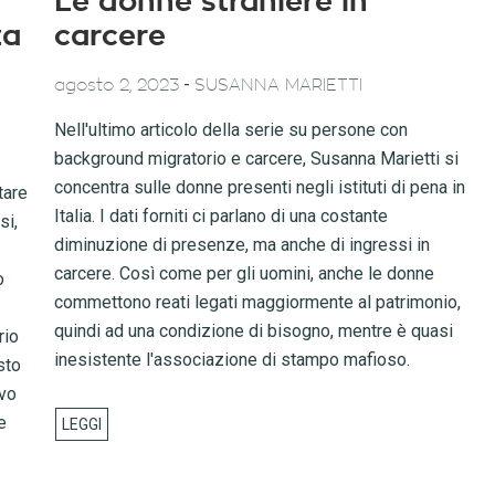
Le donne straniere in
za
carcere
-
agosto 2, 2023
SUSANNA MARIETTI
Nell'ultimo articolo della serie su persone con
background migratorio e carcere, Susanna Marietti si
concentra sulle donne presenti negli istituti di pena in
tare
Italia. I dati forniti ci parlano di una costante
si,
diminuzione di presenze, ma anche di ingressi in
carcere. Così come per gli uomini, anche le donne
o
commettono reati legati maggiormente al patrimonio,
quindi ad una condizione di bisogno, mentre è quasi
rio
inesistente l'associazione di stampo mafioso.
sto
ivo
e