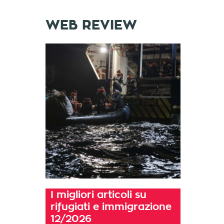
WEB REVIEW
I migliori articoli su
rifugiati e immigrazione
12/2026