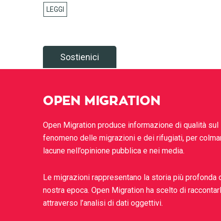
Sostienici
OPEN MIGRATION
Open Migration produce informazione di qualità sul
fenomeno delle migrazioni e dei rifugiati, per colma
lacune nell’opinione pubblica e nei media.
Le migrazioni rappresentano la storia più profonda 
nostra epoca. Open Migration ha scelto di raccontar
attraverso l’analisi di dati oggettivi.