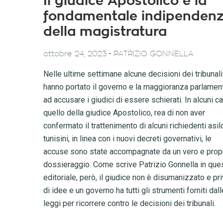
Il giudice Apostolico e la
fondamentale indipenden
della magistratura
-
ottobre 24, 2023
PATRIZIO GONNELLA
Nelle ultime settimane alcune decisioni dei tribunali
hanno portato il governo e la maggioranza parlamen
ad accusare i giudici di essere schierati. In alcuni ca
quello della giudice Apostolico, rea di non aver
confermato il trattenimento di alcuni richiedenti asil
tunisini, in linea con i nuovi decreti governativi, le
accuse sono state accompagnate da un vero e prop
dossieraggio. Come scrive Patrizio Gonnella in que
editoriale, però, il giudice non è disumanizzato e pr
di idee e un governo ha tutti gli strumenti forniti dall
leggi per ricorrere contro le decisioni dei tribunali.