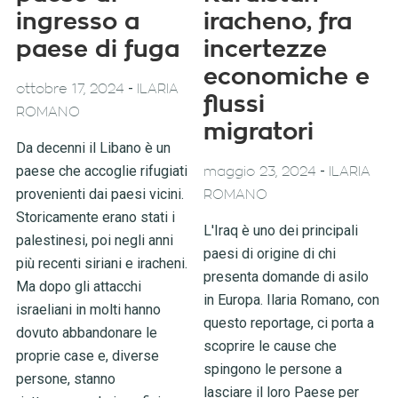
ingresso a
iracheno, fra
paese di fuga
incertezze
economiche e
-
ottobre 17, 2024
ILARIA
flussi
ROMANO
migratori
Da decenni il Libano è un
paese che accoglie rifugiati
-
maggio 23, 2024
ILARIA
provenienti dai paesi vicini.
ROMANO
Storicamente erano stati i
L'Iraq è uno dei principali
palestinesi, poi negli anni
paesi di origine di chi
più recenti siriani e iracheni.
presenta domande di asilo
Ma dopo gli attacchi
in Europa. Ilaria Romano, con
israeliani in molti hanno
questo reportage, ci porta a
dovuto abbandonare le
scoprire le cause che
proprie case e, diverse
spingono le persone a
persone, stanno
lasciare il loro Paese per