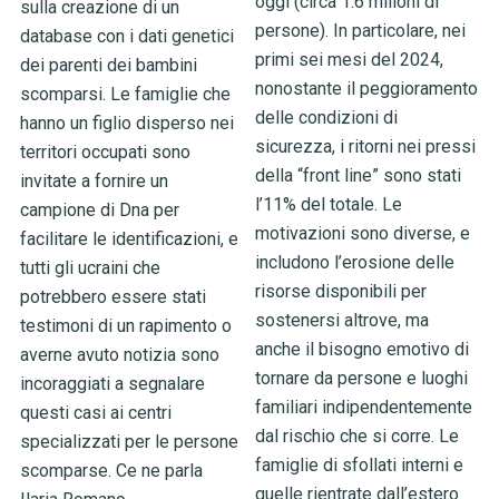
oggi (circa 1.6 milioni di
sulla creazione di un
persone). In particolare, nei
database con i dati genetici
primi sei mesi del 2024,
dei parenti dei bambini
nonostante il peggioramento
scomparsi. Le famiglie che
delle condizioni di
hanno un figlio disperso nei
sicurezza, i ritorni nei pressi
territori occupati sono
della “front line” sono stati
invitate a fornire un
l’11% del totale. Le
campione di Dna per
motivazioni sono diverse, e
facilitare le identificazioni, e
includono l’erosione delle
tutti gli ucraini che
risorse disponibili per
potrebbero essere stati
sostenersi altrove, ma
testimoni di un rapimento o
anche il bisogno emotivo di
averne avuto notizia sono
tornare da persone e luoghi
incoraggiati a segnalare
familiari indipendentemente
questi casi ai centri
dal rischio che si corre. Le
specializzati per le persone
famiglie di sfollati interni e
scomparse. Ce ne parla
quelle rientrate dall’estero