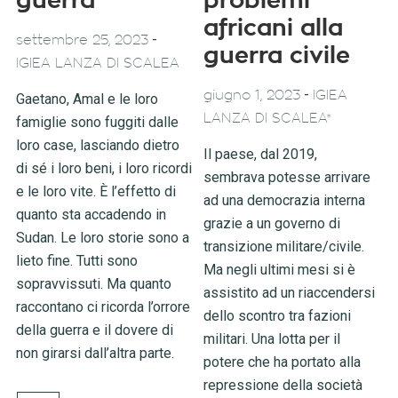
guerra
problemi
africani alla
-
settembre 25, 2023
guerra civile
IGIEA LANZA DI SCALEA
-
giugno 1, 2023
IGIEA
Gaetano, Amal e le loro
LANZA DI SCALEA*
famiglie sono fuggiti dalle
loro case, lasciando dietro
Il paese, dal 2019,
di sé i loro beni, i loro ricordi
sembrava potesse arrivare
e le loro vite. È l’effetto di
ad una democrazia interna
quanto sta accadendo in
grazie a un governo di
Sudan. Le loro storie sono a
transizione militare/civile.
lieto fine. Tutti sono
Ma negli ultimi mesi si è
sopravvissuti. Ma quanto
assistito ad un riaccendersi
raccontano ci ricorda l’orrore
dello scontro tra fazioni
della guerra e il dovere di
militari. Una lotta per il
non girarsi dall’altra parte.
potere che ha portato alla
repressione della società