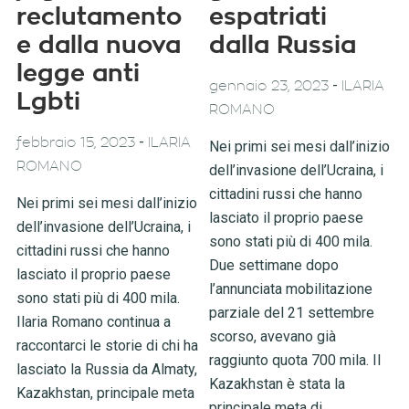
reclutamento
espatriati
e dalla nuova
dalla Russia
legge anti
-
gennaio 23, 2023
ILARIA
Lgbti
ROMANO
-
febbraio 15, 2023
ILARIA
Nei primi sei mesi dall’inizio
ROMANO
dell’invasione dell’Ucraina, i
cittadini russi che hanno
Nei primi sei mesi dall’inizio
lasciato il proprio paese
dell’invasione dell’Ucraina, i
sono stati più di 400 mila.
cittadini russi che hanno
Due settimane dopo
lasciato il proprio paese
l’annunciata mobilitazione
sono stati più di 400 mila.
parziale del 21 settembre
Ilaria Romano continua a
scorso, avevano già
raccontarci le storie di chi ha
raggiunto quota 700 mila. Il
lasciato la Russia da Almaty,
Kazakhstan è stata la
Kazakhstan, principale meta
principale meta di