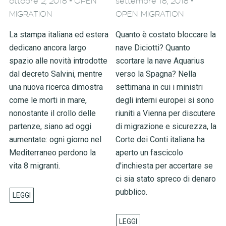
-
-
ottobre 2, 2018
OPEN
settembre 18, 2018
MIGRATION
OPEN MIGRATION
La stampa italiana ed estera
Quanto è costato bloccare la
dedicano ancora largo
nave Diciotti? Quanto
spazio alle novità introdotte
scortare la nave Aquarius
dal decreto Salvini, mentre
verso la Spagna? Nella
una nuova ricerca dimostra
settimana in cui i ministri
come le morti in mare,
degli interni europei si sono
nonostante il crollo delle
riuniti a Vienna per discutere
partenze, siano ad oggi
di migrazione e sicurezza, la
aumentate: ogni giorno nel
Corte dei Conti italiana ha
Mediterraneo perdono la
aperto un fascicolo
vita 8 migranti.
d'inchiesta per accertare se
ci sia stato spreco di denaro
pubblico.