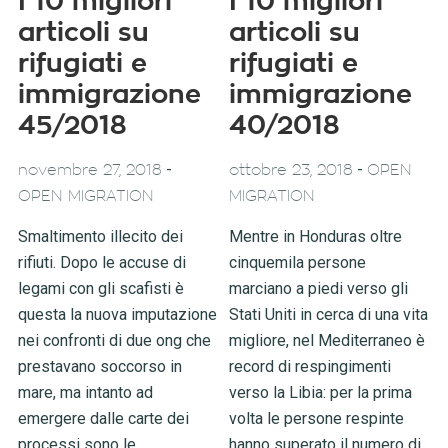
I 10 migliori
I 10 migliori
articoli su
articoli su
rifugiati e
rifugiati e
immigrazione
immigrazione
45/2018
40/2018
-
-
novembre 27, 2018
ottobre 23, 2018
OPEN
OPEN MIGRATION
MIGRATION
Smaltimento illecito dei
Mentre in Honduras oltre
rifiuti. Dopo le accuse di
cinquemila persone
legami con gli scafisti è
marciano a piedi verso gli
questa la nuova imputazione
Stati Uniti in cerca di una vita
nei confronti di due ong che
migliore, nel Mediterraneo è
prestavano soccorso in
record di respingimenti
mare, ma intanto ad
verso la Libia: per la prima
emergere dalle carte dei
volta le persone respinte
processi sono le
hanno superato il numero di