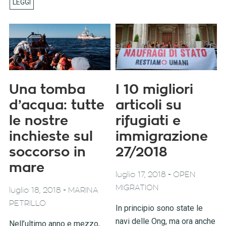
Una tomba
I 10 migliori
d’acqua: tutte
articoli su
le nostre
rifugiati e
inchieste sul
immigrazione
soccorso in
27/2018
mare
-
luglio 17, 2018
OPEN
MIGRATION
-
luglio 18, 2018
MARINA
PETRILLO
In principio sono state le
navi delle Ong, ma ora anche
Nell’ultimo anno e mezzo,