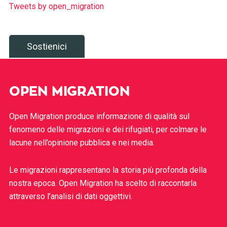
Tweets by open_migration
Sostienici
OPEN MIGRATION
Open Migration produce informazione di qualità sul
fenomeno delle migrazioni e dei rifugiati, per colmare le
lacune nell’opinione pubblica e nei media.
Le migrazioni rappresentano la storia più profonda della
nostra epoca. Open Migration ha scelto di raccontarla
attraverso l’analisi di dati oggettivi.