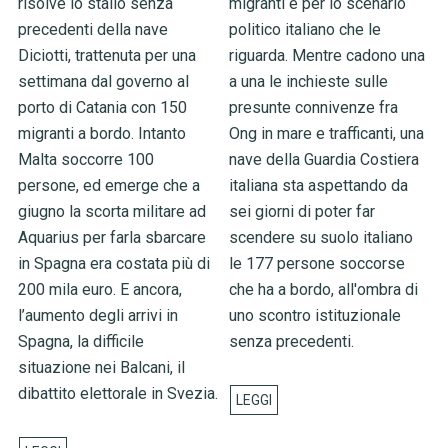
risolve lo stallo senza
migranti e per lo scenario
precedenti della nave
politico italiano che le
Diciotti, trattenuta per una
riguarda. Mentre cadono una
settimana dal governo al
a una le inchieste sulle
porto di Catania con 150
presunte connivenze fra
migranti a bordo. Intanto
Ong in mare e trafficanti, una
Malta soccorre 100
nave della Guardia Costiera
persone, ed emerge che a
italiana sta aspettando da
giugno la scorta militare ad
sei giorni di poter far
Aquarius per farla sbarcare
scendere su suolo italiano
in Spagna era costata più di
le 177 persone soccorse
200 mila euro. E ancora,
che ha a bordo, all'ombra di
l’aumento degli arrivi in
uno scontro istituzionale
Spagna, la difficile
senza precedenti.
situazione nei Balcani, il
dibattito elettorale in Svezia.