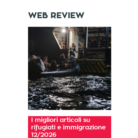
WEB REVIEW
I migliori articoli su
rifugiati e immigrazione
12/2026