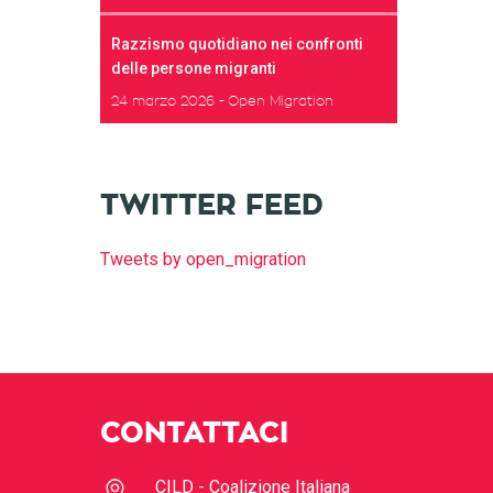
Razzismo quotidiano nei confronti
delle persone migranti
24 marzo 2026
Open Migration
TWITTER FEED
Tweets by open_migration
CONTATTACI
CILD - Coalizione Italiana