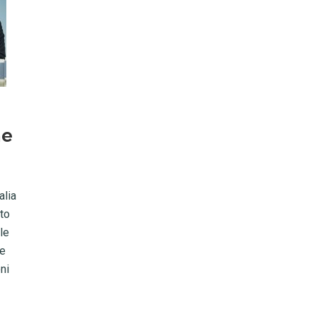
ne
alia
to
le
 e
ni