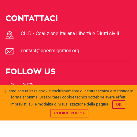
CONTATTACI
CILD - Coalizione Italiana Libertà e Diritti civili
contact@openmigration.org
FOLLOW US
Questo sito utilizza cookie esclusivamente di natura tecnica e statistica in
forma anonima. Disabilitare i cookie tecnici potrebbe avere effetti
imprevisti sulle modalità di visualizzazione della pagina.
OK
COOKIE POLICY
© 2017
Open
openmigration.org
by
CILD
is licensed under a
Creative
Migration
Commons Attribution 4.0 International License
.
Permissions beyond the scope of this license may be
available at
info@cild.eu