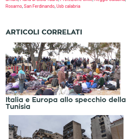
Rosarno
,
San Ferdinando
,
Usb calabria
Italia e Europa allo specchio della
Tunisia