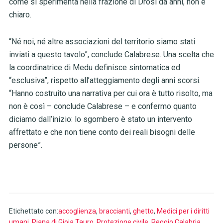
come si sperimenta nella frazione di Drosi da anni, non è
chiaro.
“Né noi, né altre associazioni del territorio siamo stati
inviati a questo tavolo”, conclude Calabrese. Una scelta che
la coordinatrice di Medu definisce sintomatica ed
“esclusiva”, rispetto all’atteggiamento degli anni scorsi.
“Hanno costruito una narrativa per cui ora è tutto risolto, ma
non è così – conclude Calabrese – e confermo quanto
diciamo dall’inizio: lo sgombero è stato un intervento
affrettato e che non tiene conto dei reali bisogni delle
persone”.
Etichettato con:
accoglienza
,
braccianti
,
ghetto
,
Medici per i diritti
umani
,
Piana di Gioia Tauro
,
Protezione civile
,
Reggio Calabria
,