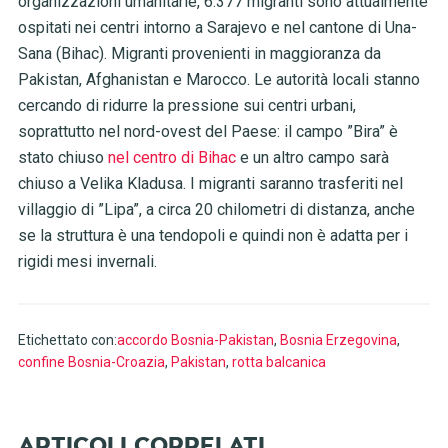
organizzazioni umanitarie, 6.377 migranti sono attualmente
ospitati nei centri intorno a Sarajevo e nel cantone di Una-
Sana (Bihac). Migranti provenienti in maggioranza da
Pakistan, Afghanistan e Marocco. Le autorità locali stanno
cercando di ridurre la pressione sui centri urbani,
soprattutto nel nord-ovest del Paese: il campo ”Bira” è
stato chiuso
nel centro di Bihac
e un altro campo sarà
chiuso a Velika Kladusa. I migranti saranno trasferiti nel
villaggio di ”Lipa”, a circa 20 chilometri di distanza, anche
se la struttura è una tendopoli e quindi non è adatta per i
rigidi mesi invernali.
Etichettato con:
accordo Bosnia-Pakistan
,
Bosnia Erzegovina
,
confine Bosnia-Croazia
,
Pakistan
,
rotta balcanica