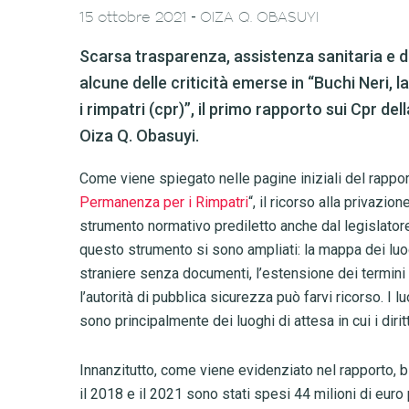
-
15 ottobre 2021
OIZA Q. OBASUYI
Scarsa trasparenza, assistenza sanitaria e d
alcune delle criticità emerse in “Buchi Neri,
i rimpatri (cpr)”, il primo rapporto sui Cpr dell
Oiza Q. Obasuyi.
Come viene spiegato nelle pagine iniziali del rappor
Permanenza per i Rimpatri
“
, il ricorso alla privazio
strumento normativo prediletto anche dal legislatore i
questo strumento si sono ampliati: la mappa dei luog
straniere senza documenti, l’estensione dei termini d
l’autorità di pubblica sicurezza può farvi ricorso. I
sono principalmente dei luoghi di attesa in cui i di
Innanzitutto, come viene evidenziato nel rapporto, bi
il 2018 e il 2021 sono stati spesi 44 milioni di euro 