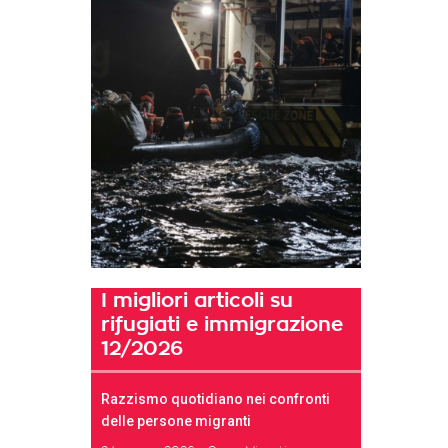
I migliori articoli su
rifugiati e immigrazione
12/2026
Razzismo quotidiano nei confronti
delle persone migranti