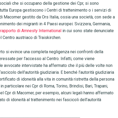
 sociali che si occupano della gestione dei Cpr, si sono
 tutta Europa gestiscono i Centri di trattenimento o i servizi di
di Macomer gestito da Ors Italia, ossia una società, con sede a
tenimento dei migranti in 4 Paesi europei: Svizzera, Germania,
n
rapporto di Amnesty International
in cui sono state denunciate
l Centro austriaco di Traiskirchen.
orto si evince una completa negligenza nei confronti della
eressate per l’accesso al Centro. Infatti, come viene
le avvocate intervistate ha affermato che il più delle volte non
ascicolo dell’autorità giudiziaria. E benché l’autorità giudiziaria
tificato di idoneità alla vita in comunità ristretta della persona
in particolare nei Cpr di Roma, Torino, Brindisi, Bari, Trapani,
nel Cpr di Macomer, per esempio, alcuni legali hanno affermato
o di idoneità al trattenimento nei fascicoli dell’autorità