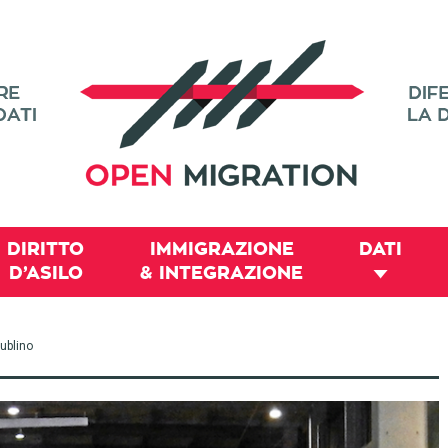
DIRITTO
IMMIGRAZIONE
DATI
D’ASILO
& INTEGRAZIONE
ublino