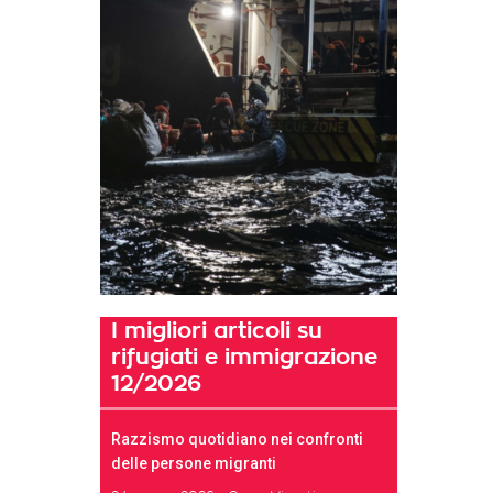
I migliori articoli su
rifugiati e immigrazione
12/2026
Razzismo quotidiano nei confronti
delle persone migranti
t