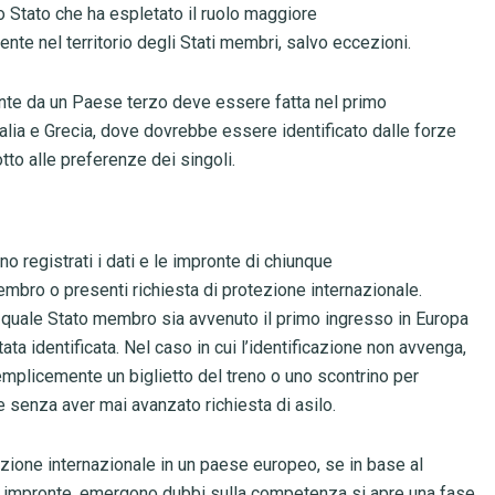
o Stato che ha espletato il ruolo maggiore
ente nel territorio degli Stati membri, salvo eccezioni.
iente da un Paese terzo deve essere fatta nel primo
alia e Grecia, dove dovrebbe essere identificato dalle forze
to alle preferenze dei singoli.
ono registrati i dati e le impronte di chiunque
membro o presenti richiesta di protezione internazionale.
in quale Stato membro sia avvenuto il primo ingresso in Europa
ata identificata. Nel caso in cui l’identificazione non avvenga,
emplicemente un biglietto del treno o uno scontrino per
he senza aver mai avanzato richiesta di asilo.
zione internazionale in un paese europeo, se in base al
le impronte, emergono dubbi sulla competenza si apre una fase