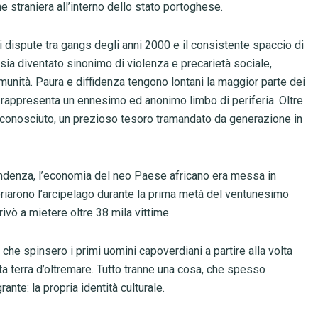
e straniera all’interno dello stato portoghese.
i dispute tra gangs degli anni 2000 e il consistente spaccio di
sia diventato sinonimo di violenza e precarietà sociale,
nità. Paura e diffidenza tengono lontani la maggior parte dei
a, rappresenta un ennesimo ed anonimo limbo di periferia. Oltre
o conosciuto, un prezioso tesoro tramandato da generazione in
endenza, l’economia del neo Paese africano era messa in
oriarono l’arcipelago durante la prima metà del ventunesimo
rrivò a mietere oltre 38 mila vittime.
i che spinsero i primi uomini capoverdiani a partire alla volta
ta terra d’oltremare. Tutto tranne una cosa, che spesso
nte: la propria identità culturale.