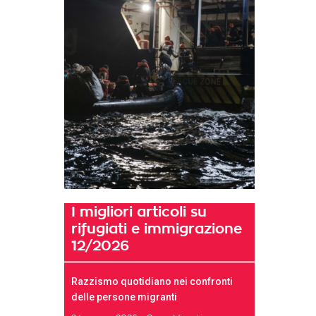
I migliori articoli su
rifugiati e immigrazione
12/2026
Razzismo quotidiano nei confronti
delle persone migranti
t