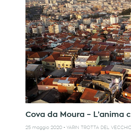
Cova da Moura – L’anima c
-
25 maggio 2020
YARIN TROTTA DEL VECCHI