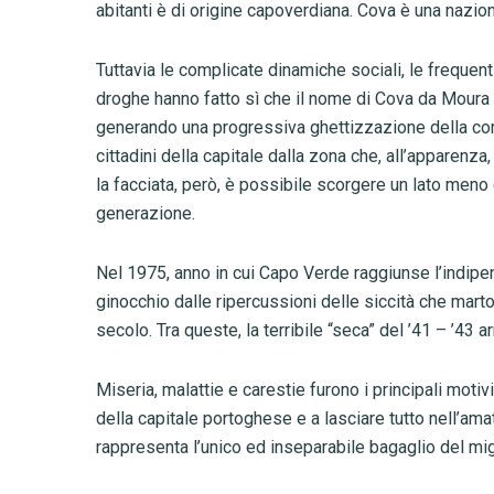
abitanti è di origine capoverdiana. Cova è una nazion
Tuttavia le complicate dinamiche sociali, le frequent
droghe hanno fatto sì che il nome di Cova da Moura 
generando una progressiva ghettizzazione della comu
cittadini della capitale dalla zona che, all’apparenz
la facciata, però, è possibile scorgere un lato men
generazione.
Nel 1975, anno in cui Capo Verde raggiunse l’indip
ginocchio dalle ripercussioni delle siccità che mart
secolo. Tra queste, la terribile “seca” del ’41 – ’43 a
Miseria, malattie e carestie furono i principali motiv
della capitale portoghese e a lasciare tutto nell’ama
rappresenta l’unico ed inseparabile bagaglio del migra