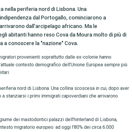
a nella periferia nord di Lisbona. Una
l’indipendenza dal Portogallo, cominciarono a
 arrivarono dall’arcipelago africano. Ma le
degli abitanti hanno reso Cova da Moura molto di più di
rta a conoscere la "nazione" Cova.
migratori provenienti soprattutto dalle ex-colonie hanno
e l’attuale contesto demografico dell’Unione Europea sempre più
tari.
 periferia nord di Lisbona. Una collina scoscesa in cui, dopo aver
 a stanziarsi i primi immigrati capoverdiani che arrivarono
rigiume dei mastodontici palazzi dell’hinterland di Lisbona,
ontesto migratorio europeo:
ad oggi l’80% dei circa 6.000