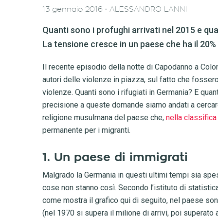
-
13 gennaio 2016
ALESSANDRO LANNI
Quanti sono i profughi arrivati nel 2015 e qu
La tensione cresce in un paese che ha il 20% 
Il recente episodio della notte di Capodanno a Colo
autori delle violenze in piazza, sul fatto che fossero
violenze. Quanti sono i rifugiati in Germania? E qua
precisione a queste domande siamo andati a cercare 
religione musulmana del paese che,
nella classific
permanente per i migranti.
1. Un paese di immigrati
Malgrado la Germania in questi ultimi tempi sia sp
cose non stanno così. Secondo l’istituto di statisti
come mostra il grafico qui di seguito, nel paese son
(nel 1970 si supera il milione di arrivi, poi superato 