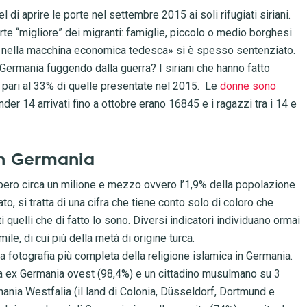
 di aprire le porte nel settembre 2015 ai soli rifugiati siriani.
rte “migliore” dei migranti: famiglie, piccolo o medio borghesi
e nella macchina economica tedesca» si è spesso sentenziato.
Germania fuggendo dalla guerra? I siriani che hanno fatto
ari al 33% di quelle presentate nel 2015. Le
donne sono
under 14 arrivati fino a ottobre erano 16845 e i ragazzi tra i 14 e
in Germania
ero circa un milione e mezzo ovvero l’1,9% della popolazione
o, si tratta di una cifra che tiene conto solo di coloro che
i quelli che di fatto lo sono. Diversi indicatori individuano ormai
ile, di cui più della metà di origine turca.
la fotografia più completa della religione islamica in Germania.
a ex Germania ovest (98,4%) e un cittadino musulmano su 3
ania Westfalia (il land di Colonia, Düsseldorf, Dortmund e