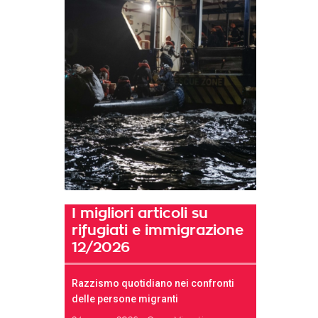
I migliori articoli su
rifugiati e immigrazione
12/2026
Razzismo quotidiano nei confronti
delle persone migranti