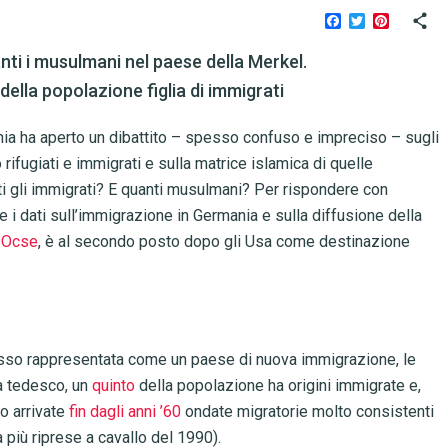
Facebook
Twitter
Pinteres
anti i musulmani nel paese della Merkel.
della popolazione figlia di immigrati
nia ha aperto un dibattito – spesso confuso e impreciso – sugli
 rifugiati e immigrati e sulla matrice islamica di quelle
nti gli immigrati? E quanti musulmani? Per rispondere con
i dati sull’immigrazione in Germania e sulla diffusione della
a Ocse
, è al secondo posto dopo gli Usa come destinazione
esso rappresentata come un paese di nuova immigrazione, le
ca tedesco, un
quinto
della popolazione ha origini immigrate e,
o arrivate
fin dagli anni ’60
ondate migratorie molto consistenti
a più riprese a cavallo del 1990).