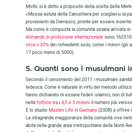
Molto si è detto a proposito della scelta della Merkel
«Mossa astuta della Cancelliera per scegliersi la pa
provenienti da Damasco, pronte per essere inserit
Ma come è composta la comunità siriana arrivata in 
domanda di protezione internazionale
sono 162510 p
circa il 30%
dei richiedenti asilo, come i minori (gli 
17 poco meno di 5000).
5. Quanti sono i musulmani 
Secondo il censimento del 2011 i musulmani sarebb
tedesca. Come è naturale in virtù del metodo utilizzat
hanno dichiarato di essere fedeli islamici, non di tutt
nella
forbice tra i 4,5 e 5 milioni
il numero più verosim
È lo studio
Muslim Life in Germany
(2008) a offrire 
La stragrande maggioranza della comunità vive nell
abita nella grande area metropolitana della Nord-Ren