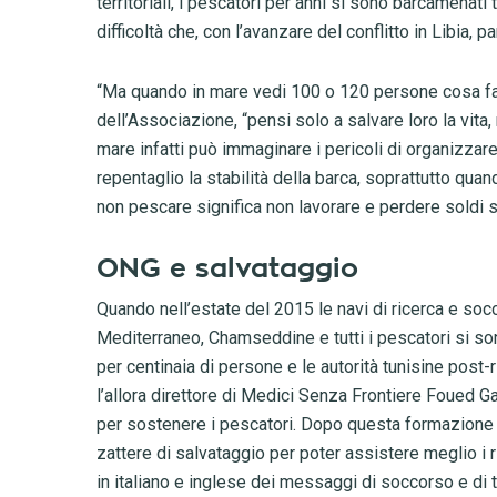
territoriali, i pescatori per anni si sono barcamenati 
difficoltà che, con l’avanzare del conflitto in Libia,
“Ma quando in mare vedi 100 o 120 persone cosa fa
dell’Associazione, “pensi solo a salvare loro la vita
mare infatti può immaginare i pericoli di organizza
repentaglio la stabilità della barca, soprattutto q
non pescare significa non lavorare e perdere soldi si
ONG e salvataggio
Quando nell’estate del 2015 le navi di ricerca e so
Mediterraneo, Chamseddine e tutti i pescatori si son
per centinaia di persone e le autorità tunisine post-r
l’allora direttore di Medici Senza Frontiere Foued
per sostenere i pescatori. Dopo questa formazione M
zattere di salvataggio per poter assistere meglio i r
in italiano e inglese dei messaggi di soccorso e di t