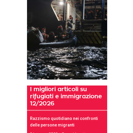
I migliori articoli su
rifugiati e immigrazione
12/2026
Razzismo quotidiano nei confronti
delle persone migranti
t