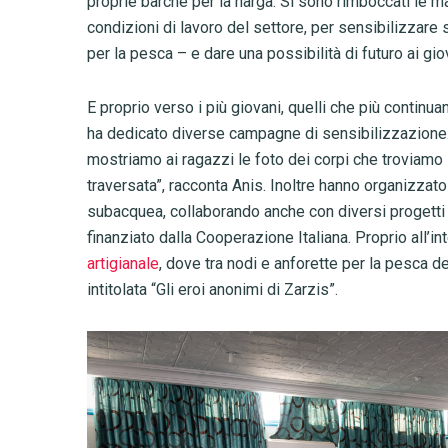
proprie barche per la harga. Si sono rimboccati le 
condizioni di lavoro del settore, per sensibilizzare
per la pesca – e dare una possibilità di futuro ai gio
E proprio verso i più giovani, quelli che più continu
ha dedicato diverse campagne di sensibilizzazione.
mostriamo ai ragazzi le foto dei corpi che troviamo 
traversata”, racconta Anis. Inoltre hanno organizzat
subacquea, collaborando anche con diversi progett
finanziato dalla Cooperazione Italiana. Proprio all’in
artigianale
, dove tra nodi e anforette per la pesca d
intitolata “Gli eroi anonimi di Zarzis”.