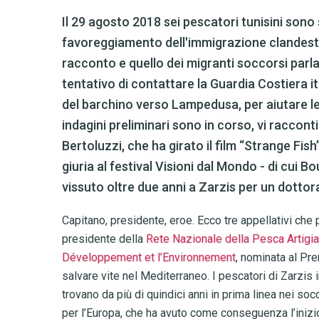
Il 29 agosto 2018 sei pescatori tunisini sono 
favoreggiamento dell'immigrazione clandestina,
racconto e quello dei migranti soccorsi parl
tentativo di contattare la Guardia Costiera i
del barchino verso Lampedusa, per aiutare le
indagini preliminari sono in corso, vi raccon
Bertoluzzi, che ha girato il film “Strange Fis
giuria al festival Visioni dal Mondo - di cui B
vissuto oltre due anni a Zarzis per un dottor
Capitano, presidente, eroe. Ecco tre appellativi ch
presidente della
Rete Nazionale della Pesca Artigi
Développement et l’Environnement
, nominata al Pr
salvare vite nel Mediterraneo. I pescatori di Zarzis in
trovano da più di quindici anni in prima linea nei so
per l’Europa, che ha avuto come conseguenza l’inizi