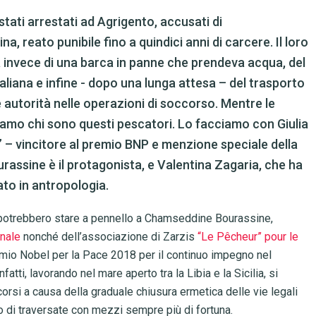
stati arrestati ad Agrigento, accusati di
 reato punibile fino a quindici anni di carcere. Il loro
a invece di una barca in panne che prendeva acqua, del
taliana e infine - dopo una lunga attesa – del trasporto
 autorità nelle operazioni di soccorso. Mentre le
tiamo chi sono questi pescatori. Lo facciamo con Giulia
h” – vincitore al premio BNP e menzione speciale della
ourassine è il protagonista, e Valentina Zagaria, che ha
ato in antropologia.
e potrebbero stare a pennello a Chamseddine Bourassine,
anale
nonché dell’associazione di Zarzis
“Le Pêcheur” pour le
emio Nobel per la Pace 2018 per il continuo impegno nel
fatti, lavorando nel mare aperto tra la Libia e la Sicilia, si
ccorsi a causa della graduale chiusura ermetica delle vie legali
o di traversate con mezzi sempre più di fortuna.