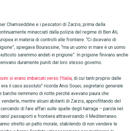
r Chamseddine e i pescatori di Zarzis, prima della
ontinuamente minacciati dalla polizia del regime di Ben Ali,
uropea in materia di controlli alle frontiere. “Ci dicevano di
 prigione”, spiegava Bourassine, “ma un uomo in mare è un uomo
iuttosto saremmo andati in prigione”. In prigione finivano anche
e venivano duramente puniti dal loro stesso governo.
sini si erano imbarcati verso l’Italia
, di cui tanti proprio dalle
, era il caos assoluto” ricorda Anis Souei, segretario generale
 le barche nemmeno di notte perché avevano paura che
 venderle, mentre alcuni abitanti di Zarzis, approfittando del
 cercando di fare affari sulle spalle degli harraga – parola nel
iano’ passaporti e frontiera attraversando il Mediterraneo.
anno stretto un patto morale, stabilendo di non vendere le