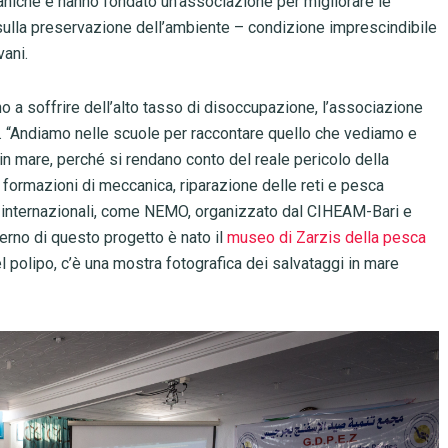
maniche e hanno fondato un’associazione per migliorare le
 sulla preservazione dell’ambiente – condizione imprescindibile
vani.
ano a soffrire dell’alto tasso di disoccupazione, l’associazione
 “Andiamo nelle scuole per raccontare quello che vediamo e
in mare, perché si rendano conto del reale pericolo della
o formazioni di meccanica, riparazione delle reti e pesca
i internazionali, come NEMO, organizzato dal CIHEAM-Bari e
terno di questo progetto è nato il
museo di Zarzis della pesca
el polipo, c’è una mostra fotografica dei salvataggi in mare