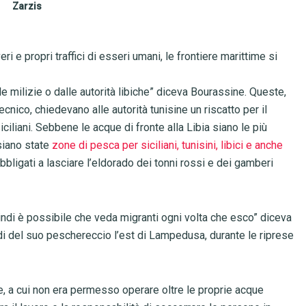
Zarzis
 veri e propri traffici di esseri umani, le frontiere marittime si
le milizie o dalle autorità libiche” diceva Bourassine. Queste,
ecnico, chiedevano alle autorità tunisine un riscatto per il
ciliani. Sebbene le acque di fronte alla Libia siano le più
 siano state
zone di pesca per siciliani, tunisini, libici e anche
obbligati a lasciare l’eldorado dei tonni rossi e dei gamberi
uindi è possibile che veda migranti ogni volta che esco” diceva
i del suo peschereccio l’est di Lampedusa, durante le riprese
, a cui non era permesso operare oltre le proprie acque