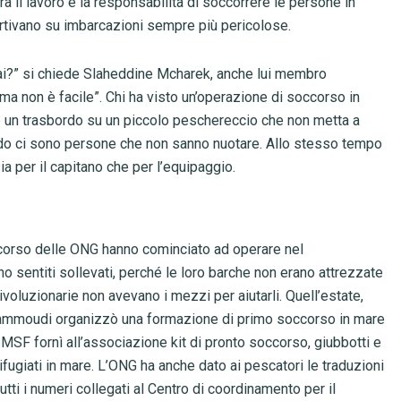
tra il lavoro e la responsabilità di soccorrere le persone in
 partivano su imbarcazioni sempre più pericolose.
i?” si chiede Slaheddine Mcharek, anche lui membro
, ma non è facile”. Chi ha visto un’operazione di soccorso in
re un trasbordo su un piccolo peschereccio che non metta a
uando ci sono persone che non sanno nuotare. Allo stesso tempo
a per il capitano che per l’equipaggio.
ccorso delle ONG hanno cominciato ad operare nel
o sentiti sollevati, perché le loro barche non erano attrezzate
ivoluzionarie non avevano i mezzi per aiutarli. Quell’estate,
 Gammoudi organizzò una formazione di primo soccorso in mare
SF fornì all’associazione kit di pronto soccorso, giubbotti e
ifugiati in mare. L’ONG ha anche dato ai pescatori le traduzioni
utti i numeri collegati al Centro di coordinamento per il