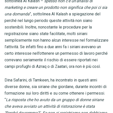
sottolinea Al Kalash –
spesso non c’è un’analisi di
marketing e creare un prodotto non significa che poi ci sia
una domanda
”, sottolinea Al Kalash a spiegazione del
perché nel lungo periodo queste attività non siano
sostenibili. Inoltre, nonostante le procedure per la
registrazione siano state facilitate, molti siriani
semplicemente non hanno alcun interesse nel formalizzare
l’attività. Se infatti fino a due anni fa i siriani avevano un
certo interesse nell’ottenere un permesso di lavoro perché
correvano seriamente il rischio di essere riportati nei
campi profughi di Azraq o di Zaatari, ora non è più così.
Dina Safarini, di Tamkeen, ha incontrato in questi anni
diverse donne, sia siriane che giordane, durante incontri di
formazione sui loro diritti e su come ottenere i permessi.
“
La risposta che ho avuto da un gruppo di donne siriane
che aveva avviato un attività di ristorazione è stata
‘Perché dovremmo?’. Se non ci registriamo non dobbiamo