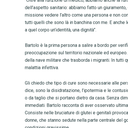
“Oltre alla funzione di medico, abbiamo anche la fun
dell’aspetto sanitario: abbiamo fatto un giuramento,
missione vedere l’altro come una persona e non com
tutti quelli che sono là in banchina con me. E anche
a quel corpo un’identità, una dignità”.
Bartolo è la prima persona a salire a bordo per veri
preoccupazione sul territorio nazionale ed europe
della nave militare che trasborda i migranti. In tutti 
malattia infettiva.
Gli chiedo che tipo di cure sono necessarie alle per
dice, sono la disidratazione, l’ipotermia e le contus
o da taglio che si portano dietro da casa. Senza dime
immediati. Bartolo racconta di aver osservato ulti
Consiste nelle bruciature di glutei e genitali provo
donne, che stanno sedute nella parte centrale del 
condizioni gravissime.