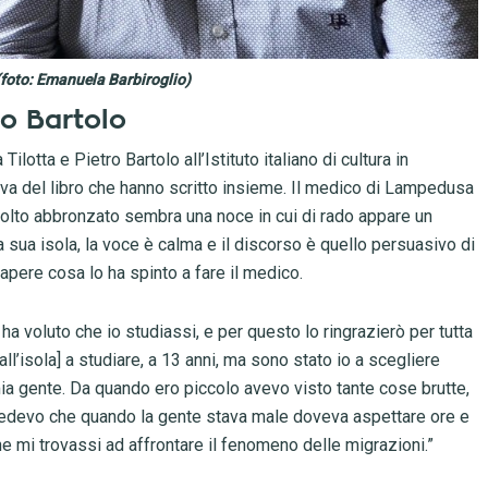
(foto: Emanuela Barbiroglio)
ro Bartolo
ilotta e Pietro Bartolo all’Istituto italiano di cultura in
lava del libro che hanno scritto insieme. Il medico di Lampedusa
il volto abbronzato sembra una noce in cui di rado appare un
sua isola, la voce è calma e il discorso è quello persuasivo di
sapere cosa lo ha spinto a fare il medico.
 ha voluto che io studiassi, e per questo lo ringrazierò per tutta
dall’isola] a studiare, a 13 anni, ma sono stato io a scegliere
a gente. Da quando ero piccolo avevo visto tante cose brutte,
vedevo che quando la gente stava male doveva aspettare ore e
e mi trovassi ad affrontare il fenomeno delle migrazioni.”