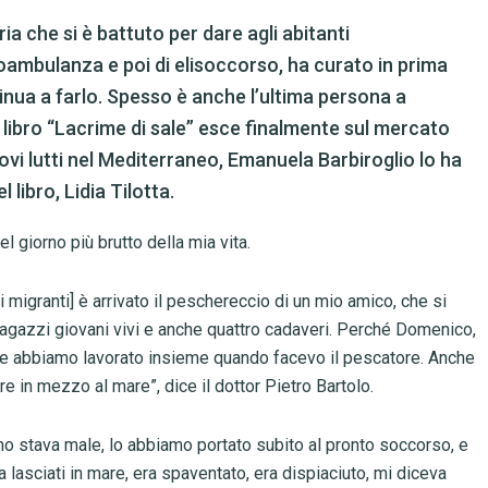
ria che si è battuto per dare agli abitanti
ambulanza e poi di elisoccorso, ha curato in prima
tinua a farlo. Spesso è anche l’ultima persona a
o libro “Lacrime di sale” esce finalmente sul mercato
uovi lutti nel Mediterraneo, Emanuela Barbiroglio lo ha
libro, Lidia Tilotta.
el giorno più brutto della mia vita.
di migranti] è arrivato il peschereccio di un mio amico, che si
agazzi giovani vivi e anche quattro cadaveri. Perché Domenico,
 e abbiamo lavorato insieme quando facevo il pescatore. Anche
e in mezzo al mare”, dice il dottor Pietro Bartolo.
o stava male, lo abbiamo portato subito al pronto soccorso, e
 lasciati in mare, era spaventato, era dispiaciuto, mi diceva