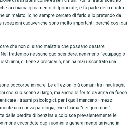
zione di assisterli come esseri umani. Non si tratta soltanto
 che si chiama giuramento di Ippocrate, e fa parte della nostra
e un malato. Io ho sempre cercato di farlo e lo pretendo da
 le ispezioni cadaveriche sono molto importanti, perché così dai
ficare che non ci siano malattie che possano destare
o. Nel frattempo nessuno può scendere, nemmeno l’equipaggio
questi anni, ci tiene a precisarlo, non ha mai riscontrato una
sone soccorse in mare. Le affezioni più comuni tra i naufraghi,
ioni che subiscono al largo, ma anche le ferite da arma da fuoco
nticare i traumi psicologici, per i quali mancano i mezzi
mamente una nuova patologia, che chiama “dei gommoni”.
cate dalle perdite di benzina e colpisce prevalentemente le
gommone circondate dagli uomini e generalmente arrivano in