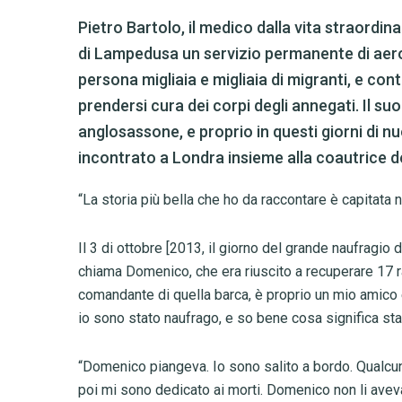
Pietro Bartolo, il medico dalla vita straordina
di Lampedusa un servizio permanente di aero
persona migliaia e migliaia di migranti, e con
prendersi cura dei corpi degli annegati. Il su
anglosassone, e proprio in questi giorni di n
incontrato a Londra insieme alla coautrice del 
“La storia più bella che ho da raccontare è capitata n
Il 3 di ottobre [2013, il giorno del grande naufragio 
chiama Domenico, che era riuscito a recuperare 17 r
comandante di quella barca, è proprio un mio amico
io sono stato naufrago, e so bene cosa significa star
“Domenico piangeva. Io sono salito a bordo. Qualcun
poi mi sono dedicato ai morti. Domenico non li aveva