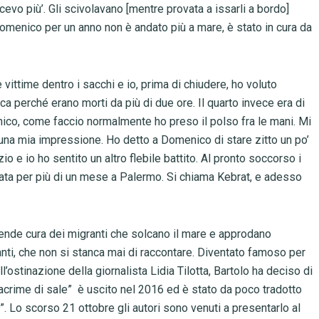
acevo più’. Gli scivolavano [mentre provata a issarli a bordo]
Domenico per un anno non è andato più a mare, è stato in cura da
 vittime dentro i sacchi e io, prima di chiudere, ho voluto
rica perché erano morti da più di due ore. Il quarto invece era di
ico, come faccio normalmente ho preso il polso fra le mani. Mi
una mia impressione. Ho detto a Domenico di stare zitto un po’
io e io ho sentito un altro flebile battito. Al pronto soccorso i
erata per più di un mese a Palermo. Si chiama Kebrat, e adesso
ende cura dei migranti che solcano il mare e approdano
tanti, che non si stanca mai di raccontare. Diventato famoso per
l’ostinazione della giornalista Lidia Tilotta, Bartolo ha deciso di
Lacrime di sale” è uscito nel 2016 ed è stato da poco tradotto
. Lo scorso 21 ottobre gli autori sono venuti a presentarlo al