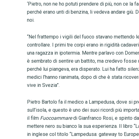
‘Pietro, non ne ho potuti prendere di più, non ce la f
perché erano unti di benzina, li vedeva andare giù. 
noi.
“Nel frattempo i vigili del fuoco stavano mettendo le
controllare. I primi tre corpi erano in rigidità cadave
una ragazza in ipotermia. Mentre parlavo con Domen
è sembrato di sentire un battito, ma credevo fosse 
perché lui piangeva, era disperato. Lui ha fatto silenz
medici l’hanno rianimata, dopo di che è stata ricov
vive in Svezia”.
Pietro Bartolo fa il medico a Lampedusa, dove si pr
sull’isola, e questo è uno dei suoi ricordi più impor
il film
Fuocoammare
di Gianfranco Rosi, e spinto dal
mettere nero su bianco la sua esperienza. Il libro “
in inglese col titolo “Lampedusa: gateway to Europe”