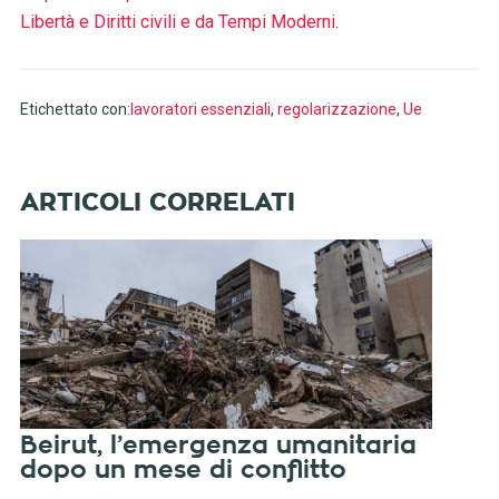
Libertà e Diritti civili e da Tempi Moderni
.
Etichettato con:
lavoratori essenziali
,
regolarizzazione
,
Ue
Beirut, l’emergenza umanitaria
dopo un mese di conflitto