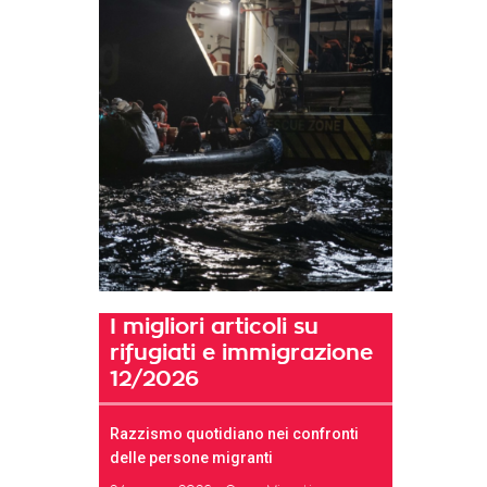
I migliori articoli su
rifugiati e immigrazione
12/2026
Razzismo quotidiano nei confronti
delle persone migranti